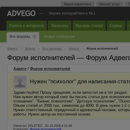
Биржа маркетинга
Каталог услуг
П
—
биржа копирайтинга №1
Работа в интернете
Заказчику
Магазин статей
Сервис
Все форумы
Новые сообщения
Адвего
Форум
Все форумы
Адвего
Форум исполнителей
Форум исполнителей — Форум Адвег
Адвего
/
Форум исполнителей
Нужен "психолог" для написания стат
Здравствуйте! Прошу прощения, если запостил не в тот раздел.
Нам нужен автор который смог бы писать статьи для психологиче
отношения", "Бизнес психологию", "Детскую психологию", "Психо
Обьем статей от 2000 тыс. символов до 4000. В день нужно 1-2 с
Нужен ответственный, порядочный и адекватный человек, который
работы. Нужен автор на постоянной основе.
Написал: DELETED , 20.10.2008 в 01:48
В форуме:
Форум исполнителей