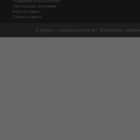
Поддержка пользователей
Партнерская программа
Новости Адвего
Сервисы Адвего
© Адвего — биржа контента №1. Копирайтинг, рерайти