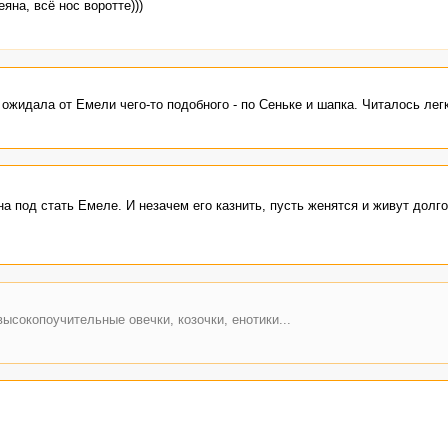
яна, всё нос воротте)))
ожидала от Емели чего-то подобного - по Сеньке и шапка. Читалось легк
а под стать Емеле. И незачем его казнить, пусть женятся и живут долго
ысокопоучительные овечки, козочки, енотики...