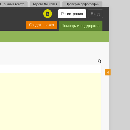
O-анализ текста
Адвего Лингвист
Проверка орфографии
Регистрация
Вход
A
Создать заказ
Помощь и поддержка