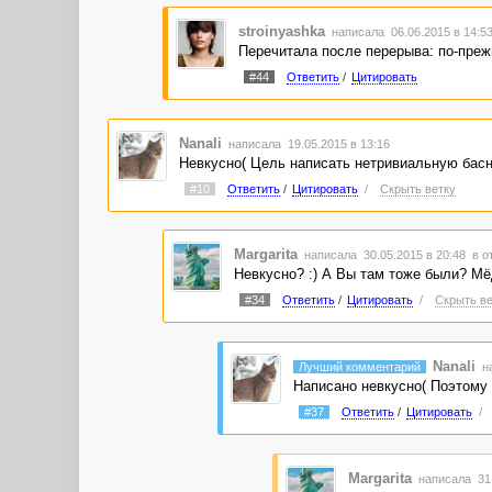
stroinyashka
написала 06.06.2015 в 14:
Перечитала после перерыва: по-преж
#44
Ответить
/
Цитировать
Nanali
написала 19.05.2015 в 13:16
Невкусно( Цель написать нетривиальную басн
#10
Ответить
/
Цитировать
/
Скрыть ветку
Margarita
написала 30.05.2015 в 20:48
в о
Невкусно? :) А Вы там тоже были? Мёд
#34
Ответить
/
Цитировать
/
Скрыть ве
Nanali
Лучший комментарий
на
Написано невкусно( Поэтому "
#37
Ответить
/
Цитировать
/
Margarita
написала 31.