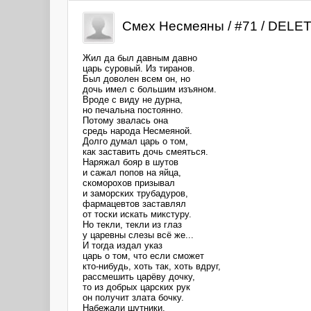
Смех Несмеяны / #71 / DELE
Жил да был давным давно
царь суровый. Из тиранов.
Был доволен всем он, но
дочь имел с большим изъяном.
Вроде с виду не дурна,
но печальна постоянно.
Потому звалась она
средь народа Несмеяной.
Долго думал царь о том,
как заставить дочь смеяться.
Наряжал бояр в шутов
и сажал попов на яйца,
скоморохов призывал
и заморских трубадуров,
фармацевтов заставлял
от тоски искать микстуру.
Но текли, текли из глаз
у царевны слезы всё же...
И тогда издал указ
царь о том, что если сможет
кто-нибудь, хоть так, хоть вдруг,
рассмешить царёву дочку,
то из добрых царских рук
он получит злата бочку.
Набежали шутники.