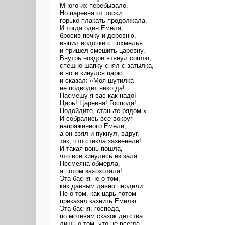
Много их перебывало.
Но царевна от тоски
горько плакать продолжала.
И тогда один Емеля,
бросив печку и деревню,
выпил водочки с похмелья
и пришел смешить царевну.
Внутрь ноздри втянул соплю,
спешно шапку снял с затылка,
в ноги кинулся царю
и сказал: «Моя шутилка
не подводит никогда!
Насмешу я вас как надо!
Царь! Царевна! Господа!
Подойдите, станьте рядом.»
И собрались все вокруг
напряженного Емели,
а он взял и пукнул, вдруг,
так, что стекла зазвенели!
И такая вонь пошла,
что все кинулись из зала.
Несмеяна обмерла,
а потом захохотала!
Эта басня не о том,
как давным давно пердели.
Не о том, как царь потом
приказал казнить Емелю.
Эта басня, господа,
по мотивам сказок детства
лишь о том, что не всегда