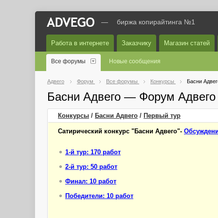
—
биржа копирайтинга №1
Работа в интернете
Заказчику
Магазин статей
Все форумы
Новые сообщения
Адвего
Форум
Все форумы
Конкурсы
Басни Адвег
Басни Адвего — Форум Адвего
Конкурсы
/
Басни Адвего
/
Первый
тур
Сатирический конкурс "Басни Адвего"-
Обсуждени
1-й тур: 170 работ
2-й тур: 50 работ
Финал: 10 работ
Победители: 10 работ