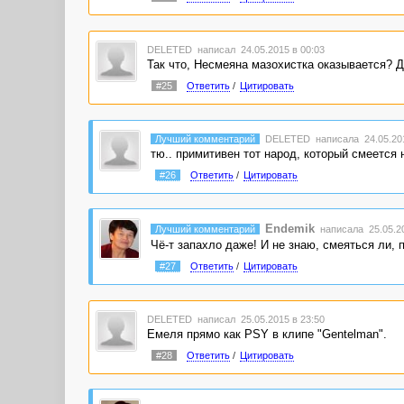
DELETED
написал 24.05.2015 в 00:03
Так что, Несмеяна мазохистка оказывается? 
#25
Ответить
/
Цитировать
Лучший комментарий
DELETED
написала 24.05.201
тю.. примитивен тот народ, который смеется
#26
Ответить
/
Цитировать
Endemik
Лучший комментарий
написала 25.05.20
Чё-т запахло даже! И не знаю, смеяться ли, п
#27
Ответить
/
Цитировать
DELETED
написал 25.05.2015 в 23:50
Емеля прямо как PSY в клипе "Gentelman".
#28
Ответить
/
Цитировать