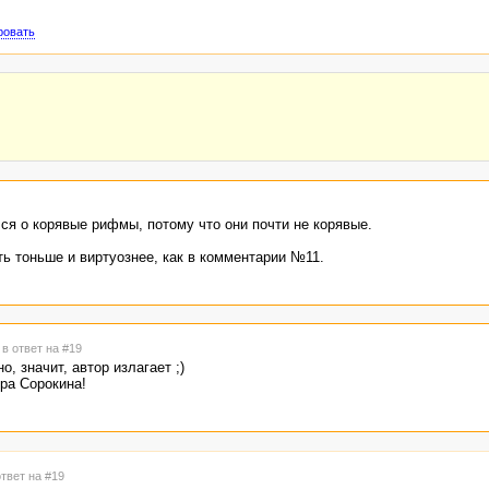
ровать
ся о корявые рифмы, потому что они почти не корявые.
ь тоньше и виртуознее, как в комментарии №11.
9
в ответ на #19
о, значит, автор излагает ;)
ра Сорокина!
ответ на #19