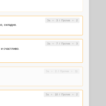
За
3
/
Против
2
о, складно.
За
7
/
Против
3
 и счастливо.
За
2
/
Против
11
За
10
/
Против
2