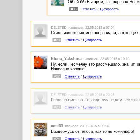
Ой-ёй-ёй) Вы прям, как царевна Несме
#35
Ответить
/
Цитировать
DELETED
написала 22.05.2015 в 07:04
Стиль изложения мне понравился, а в конце я 
#20
Ответить
/
Цитировать
Elena_Yakshina
написала 22.05.2015 в 10:19
Ну, если Несмеяну это рассмешило, значит, он
Написано хорошо.
#22
Ответить
/
Цитировать
DELETED
написала 22.05.2015 в 20:25
Реально смешно. Гораздо лучше,чем все эти в
#23
Ответить
/
Цитировать
aast63
написал 23.05.2015 в 00:56
Воздержусь от плюса, как то не комильфо!
#24
Ответить
/
Цитировать