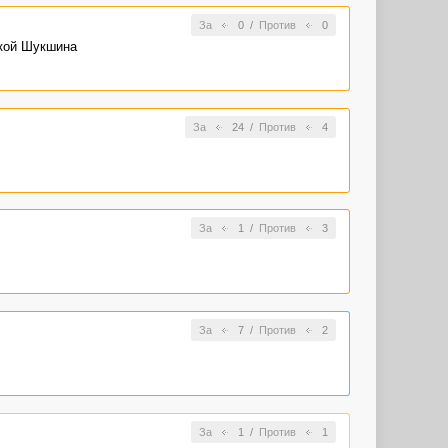
За
0
/
Против
0
зкой Шукшина
За
24
/
Против
4
За
1
/
Против
3
За
7
/
Против
2
За
1
/
Против
1