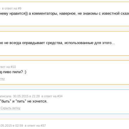
53
в ответ на #9
нему нравится)) а комментаторы, наверное, не знакомы с известной ска
ю не всегда оправдывает средства, использованные для этого...
твет на #10
-пиво пили? :)
тку
писала 30.05.2015 в 21:28
в ответ на #34
быть" и "пить" не хочется.
Скрыть ветку
05.2015 в 02:59
в ответ на #37