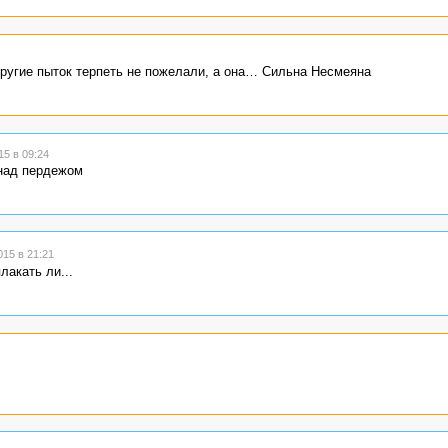
Другие пыток терпеть не пожелали, а она… Сильна Несмеяна
5 в 09:24
 над пердежом
15 в 21:21
лакать ли...