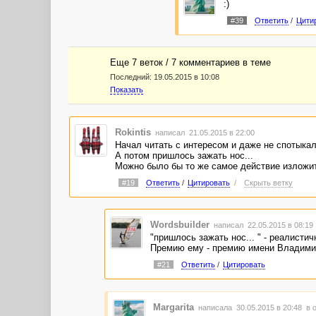
:)
#39
Ответить
/
Цити
Еще 7 веток / 7 комментариев в темe
Последний:
19.05.2015 в 10:08
Показать
Rokintis
написал 21.05.2015 в 22:00
Начал читать с интересом и даже не спотыкал
А потом пришлось зажать нос...
Можно было бы то же самое действие изложит
#19
Ответить
/
Цитировать
/
Скрыть ветку
Wordsbuilder
написал 22.05.2015 в 08:1
"пришлось зажать нос... " - реалистичн
Премию ему - премию имени Владими
#21
Ответить
/
Цитировать
Margarita
написала 30.05.2015 в 20:48
в 