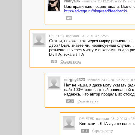
Nailya06
написала 23.12.2013 в 22:15
в от
Вам правильно посоветовали. Все сп
http://advego.ru/blog/read/feedback/
.
#8
DELETED
написал 23.12.2013 в 22:25
Статьи, похоже, тож через мирку размещены.
двор? Был, знаете ли, неописуемый случай...
размещены через мирку с анкорами на два раз
В ЛПА, тока в ЛПА
#9
Скрыть ветку
sergey2323
написал 23.12.2013 в 22:36
в 
Нет не наши, я даже могу указать (ад
сайт 100% релевантный написанной ста
надеюсь, что автор продала их отсюд
#10
Скрыть ветку
DELETED
написал 23.12.2013 в 2
Все-таки в ЛПА лучше напиши
#11
Скрыть ветку