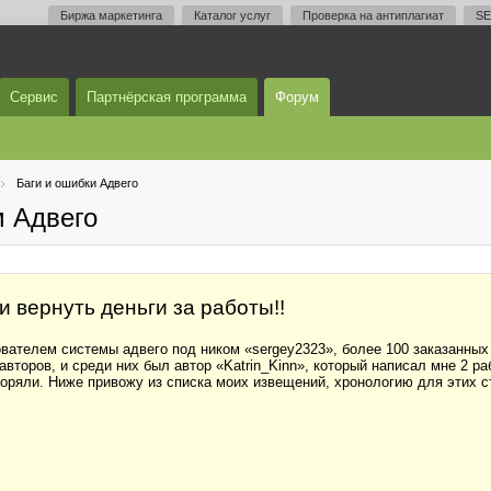
Биржа маркетинга
Каталог услуг
Проверка на антиплагиат
SE
Сервис
Партнёрская программа
Форум
Баги и ошибки Адвего
м Адвего
 вернуть деньги за работы!!
ателем системы адвего под ником «sergey2323», более 100 заказанных 
второв, и среди них был автор «Katrin_Kinn», который написал мне 2 ра
оряли. Ниже привожу из списка моих извещений, хронологию для этих с