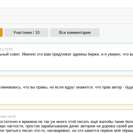
Участники / 10
Все комментарии
 в 22:02
ный совет. Именно это вам предложат админы биржи, и я уверен, что в
омневаюсь, что вы правы, но если вдруг окажется, что прав автор - буд
ответ на #1
остаточно и времени не так уж много чтоб писать ещё жалобы такие бол
ерх наглости, простое зарабатывание денег автором не дорожа своей ре
ли третьего писал что-то, наговаривал, но это кажется первое моё обра