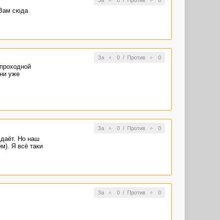
За
0
/
Против
0
 Вам сюда
За
0
/
Против
0
 проходной
они уже
За
0
/
Против
0
 даёт. Но наш
м). Я всё таки
За
0
/
Против
0