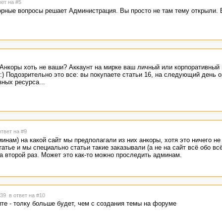
вет на #5
орные вопросы решает Администрация. Вы просто не там тему открыли.
 Анкоры хоть не ваши? Аккаунт на мирке ваш личный или корпоративный
 :) Подозрительно это все: вы покупаете статьи 16, на следующий день 
ных ресурса...
ответ на #9
минам) на какой сайт мы предполагали из них анкоры, хотя это ничего не
тье и мы специально статьи такие заказывали (а не на сайт всё обо всё
а второй раз. Может это как-то можно проследить админам.
2:39
в ответ на #10
те - толку больше будет, чем с создания темы на форуме