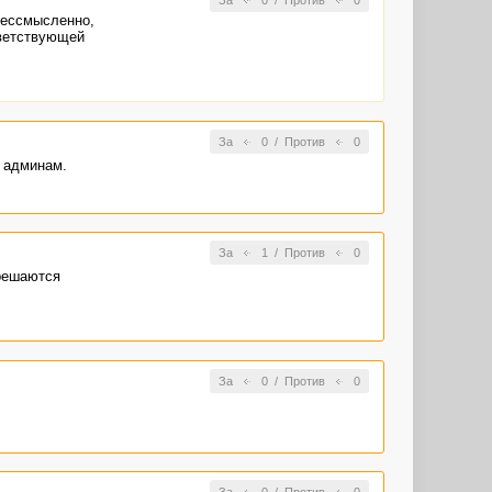
бессмысленно,
тветствующей
За
0
/
Против
0
т админам.
За
1
/
Против
0
зрешаются
За
0
/
Против
0