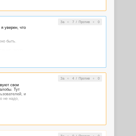
За
7
/
Против
0
я уверен, что
но быть.
дальше, меня
ика, а значит
в.
За
4
/
Против
0
твуют свои
алобы. Тут
ьзователей, и
о не надо,
За
0
/
Против
0