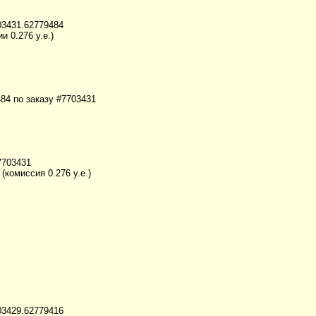
703431.62779484
и 0.276 у.е.)
484 по заказу #7703431
7703431
(комиссия 0.276 у.е.)
703429.62779416