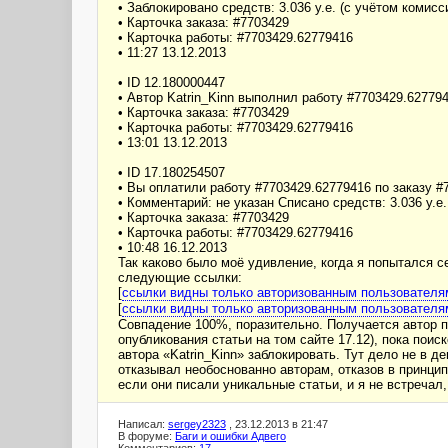
• Заблокировано средств: 3.036 у.е. (с учётом комисси
• Карточка заказа: #7703429
• Карточка работы: #7703429.62779416
• 11:27 13.12.2013
• ID 12.180000447
• Автор Katrin_Kinn выполнил работу #7703429.62779
• Карточка заказа: #7703429
• Карточка работы: #7703429.62779416
• 13:01 13.12.2013
• ID 17.180254507
• Вы оплатили работу #7703429.62779416 по заказу #
• Комментарий: не указан Списано средств: 3.036 у.е. 
• Карточка заказа: #7703429
• Карточка работы: #7703429.62779416
• 10:48 16.12.2013
Так каково было моё удивление, когда я попытался с
следующие ссылки:
[
ссылки видны только авторизованным пользователя
[
ссылки видны только авторизованным пользователя
Совпадение 100%, поразительно. Получается автор пр
опубликования статьи на том сайте 17.12), пока пои
автора «Katrin_Kinn» заблокировать. Тут дело не в д
отказывал необоснованно авторам, отказов в принци
если они писали уникальные статьи, и я не встречал,
Написал:
sergey2323
, 23.12.2013 в 21:47
В форуме:
Баги и ошибки Адвего