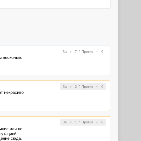
За
7
/
Против
0
ы несколько
За
2
/
Против
0
ет некрасиво
За
1
/
Против
0
ьшие или на
путацией.
щение сюда.