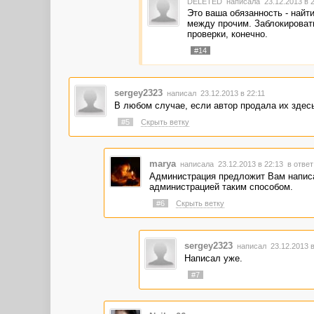
DELETED
написала 23.12.2013 в 
Это ваша обязанность - найт
между прочим. Заблокироват
проверки, конечно.
#14
sergey2323
написал 23.12.2013 в 22:11
В любом случае, если автор продала их здесь
#5
Скрыть ветку
marya
написала 23.12.2013 в 22:13
в ответ
Администрация предложит Вам написа
администрацией таким способом.
#6
Скрыть ветку
sergey2323
написал 23.12.2013 
Написал уже.
#7