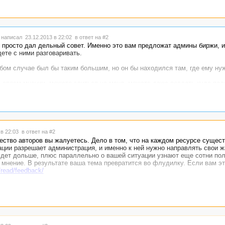
написал 23.12.2013 в 22:02
в ответ на #2
просто дал дельный совет. Именно это вам предложат админы биржи, и 
ете с ними разговаривать.
ом случае был бы таким большим, но он бы находился там, где ему нуж
 своем мнении, можете злиться на меня, можете даже послать куда по
десь объемами своей работы. Вы не знаете, сколько работы у собеседн
кстати, чисто по-человечески, я на вашей стороне. Не терплю мошеннико
 в 22:03
в ответ на #2
чество авторов вы жалуетесь. Дело в том, что на каждом ресурсе сущес
ации разрешает администрация, и именно к ней нужно направлять свои ж
будет дольше, плюс параллельно о вашей ситуации узнают еще сотни пол
 мнение. В результате ваша тема превратится во флудилку. Если вам эт
/read/feedback/