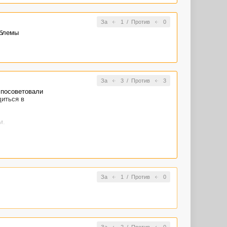
За
1
/
Против
0
облемы
За
3
/
Против
3
 посоветовали
диться в
м.
 же день -
За
1
/
Против
0
За
2
/
Против
0