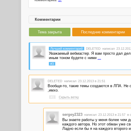
Комментариев:
17
Комментарии
Тема закрыта
Последние комментарии
Лучший комментарий
DELETED
написал 23.12.2013
Уважаемый вебмастер. Я вам просто дал дель
иным тоном будете с ними
...
#3
DELETED
написал 23.12.2013 в 21:51
Вообще-то, такие темы создаются в ЛПА. Не с
,имхо.
#1
Скрыть ветку
sergey2323
написал 23.12.2013 в 21:57
в 
Вы знаете работы у меня более чем д
каждого автора. Но этот обман уже св
Ладно если бы я на каждого второго и