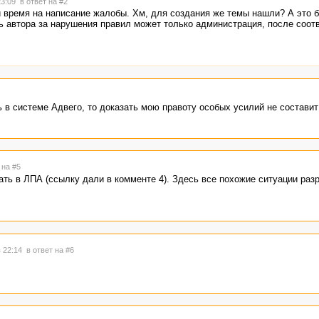
23:09
в ответ на #2
и время на написание жалобы. Хм, для создания же темы нашли? А это 
ь автора за нарушения правил может только администрация, после соо
 в системе Адвего, то доказать мою правоту особых усилий не состави
 на #5
ть в ЛПА (ссылку дали в комменте 4). Здесь все похожие ситуации ра
в 22:14
в ответ на #6