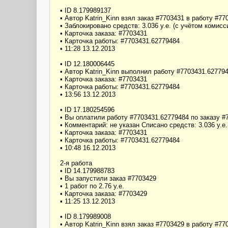
• ID 8.179989137
• Автор Katrin_Kinn взял заказ #7703431 в работу #7
• Заблокировано средств: 3.036 у.е. (с учётом комисси
• Карточка заказа: #7703431
• Карточка работы: #7703431.62779484
• 11:28 13.12.2013
• ID 12.180006445
• Автор Katrin_Kinn выполнил работу #7703431.62779
• Карточка заказа: #7703431
• Карточка работы: #7703431.62779484
• 13:56 13.12.2013
• ID 17.180254596
• Вы оплатили работу #7703431.62779484 по заказу #
• Комментарий: не указан Списано средств: 3.036 у.е. 
• Карточка заказа: #7703431
• Карточка работы: #7703431.62779484
• 10:48 16.12.2013
2-я работа
• ID 14.179988783
• Вы запустили заказ #7703429
• 1 работ по 2.76 у.е.
• Карточка заказа: #7703429
• 11:25 13.12.2013
• ID 8.179989008
• Автор Katrin_Kinn взял заказ #7703429 в работу #7