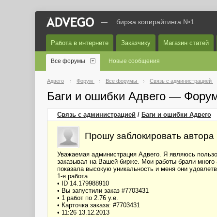
—
биржа копирайтинга №1
Работа в интернете
Заказчику
Магазин статей
Все форумы
Новые сообщения
Адвего
Форум
Все форумы
Связь с администрацией
Баги и ошибки Адвего — Фору
Связь с администрацией
/
Баги и ошибки Адвего
Прошу заблокировать автора и
Уважаемая администрация Адвего. Я являюсь пользов
заказывал на Вашей бирже. Мои работы брали много а
показала высокую уникальность и меня они удовлетв
1-я работа
• ID 14.179988910
• Вы запустили заказ #7703431
• 1 работ по 2.76 у.е.
• Карточка заказа: #7703431
• 11:26 13.12.2013