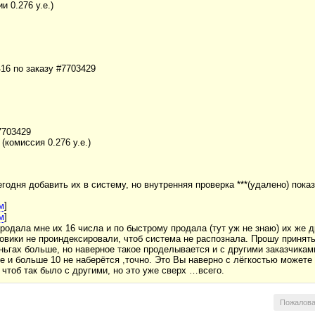
и 0.276 у.е.)
416 по заказу #7703429
7703429
(комиссия 0.276 у.е.)
егодня добавить их в систему, но внутренняя проверка ***(удалено) пок
м
]
м
]
одала мне их 16 числа и по быстрому продала (тут уж не знаю) их же д
сковики не проиндексировали, чтоб система не распознала. Прошу принять
еньгах больше, но наверное такое проделывается и с другими заказчикам
пе и больше 10 не наберётся ,точно. Это Вы наверно с лёгкостью может
 чтоб так было с другими, но это уже сверх …всего.
Пожалова