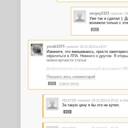
sergey2323
написал 23.
Уже так и сделал ). Д
возникли только с эт
#12
yurab1975
написал 23.12.2013 в 23:07
Извините, что вмешиваюсь, просто заинтерес
обратиться в ЛПА. Немного о другом. Я откры
низкосортности статьи:
Добросовестно установленный фундамент ЯВЛ
Показать весь комментарий
Также НЕОБХОДИМО после установки НУЖНО 
#13
Скрыть ветку
Даже, если она предназначена для автоматич
В ЛПА обязательно пишите, если автор, котор
ваши деньги должны вернуться.
DELETED
написал 23.12.2013 в 23:22
в отв
За такую цену я бы это не купил.
#15