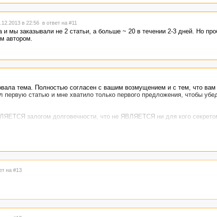
12.2013 в 22:56
в ответ на #11
а и мы заказывали не 2 статьи, а больше ~ 20 в течении 2-3 дней. Но пр
им автором.
овала тема. Полностью согласен с вашим возмущением и с тем, что вам
л первую статью и мне хватило только первого предложения, чтобы убе
ЯЕТСЯ залогом долговечности, что не ЯВЛЯЕТСЯ ни для кого секрето
сделать качественную гидроизоляцию
еской Мирки, зачем вы принимали такой текст?
ый настолько безграмотно написал статью, сумел ее еще и продать в тот
ет на #13