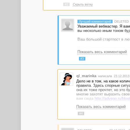
#2
Скрыть ветку
Лучший комментарий
DELETED
Уважаемый вебмастер. Я вам 
вы несколько иным тоном буд
Ваш большой стартпост в люб
Но вы можете упорствовать в
Показать весь комментарий
это не тронет.
#3
Я всего лишь дал вам совет!
ЗЫ Не рекомендую козырять з
это - вообще не аргумент. И 
ql_marinka
написала 23.12.2013
Дело не в том, на какое коли
правила. Здесь спорные ситу
она их тоже прочтет, но это 
многие захотят выразить свое
вам сюда
http://advego.ru/blog
Показать весь комментарий
#4