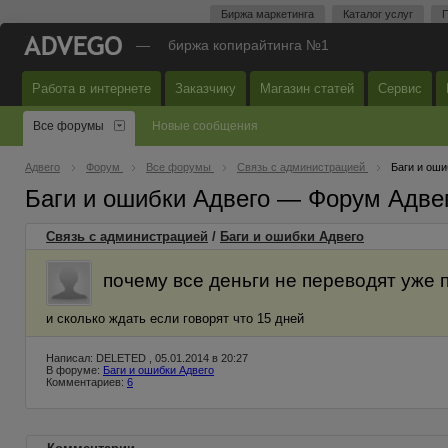
Биржа маркетинга
Каталог услуг
П
—
биржа копирайтинга №1
Работа в интернете
Заказчику
Магазин статей
Сервис
Все форумы
Новые сообщения
Адвего
Форум
Все форумы
Связь с администрацией
Баги и оши
Баги и ошибки Адвего — Форум Адве
Связь с администрацией
/
Баги и ошибки Адвего
почему все деньги не переводят уже
и сколько ждать если говорят что 15 дней
Написал: DELETED , 05.01.2014 в 20:27
В форуме:
Баги и ошибки Адвего
Комментариев:
6