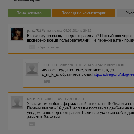
Комментарии
Тема закрыта
Последние комментарии
Учас
juli170378
написала 05.01.2014 в 20:32
Вы заявку на вывод когда отправляли? Первый раз через 
проверено всеми пользователями) Не переживайте - прид
#1
Скрыть ветку
DELETED
написала 05.01.2014 в 20:42
в ответ на #1
человек, судя по теме, уже месяц ждет.
z_m_k_a, обратитесь сюда
http://advego.ru/blog/r
#3
DELETED
написал 05.01.2014 в 20:41
У вас должен быть формальный аттестат в Вебмани и не 
Первый вывод - 16 дней. если вы поставили ден6ьги на в
уведомление о дне отправки. Если все условия соблюдены
деньги в Вебмани.
#2