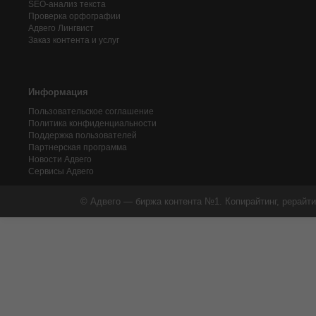
SEO-анализ текста
Проверка орфографии
Адвего
Лингвист
Заказ контента и услуг
Информация
Пользовательское соглашение
Политика конфиденциальности
Поддержка пользователей
Партнерская программа
Новости Адвего
Сервисы Адвего
© Адвего — биржа контента №1. Копирайтинг, рерайти