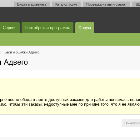
Биржа маркетинга
Каталог услуг
Проверка на антиплагиат
SE
Сервис
Партнёрская программа
Форум
Баги и ошибки Адвего
м Адвего
ерно после обеда в ленте доступных заказов для работы появилась цела
либо, чтобы эти заказы, недоступные мне по причине того, что я не явл
Пожалова