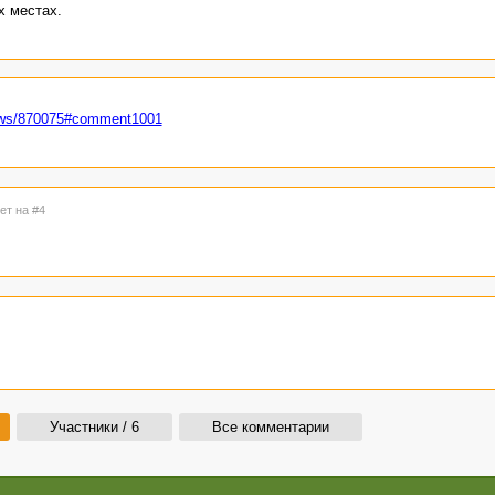
х местах.
/news/870075#comment1001
ет на #4
Участники / 6
Все комментарии