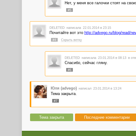
Нет, у меня все галочки стоят на свои
#5
DELETED
написала 22.01.2014 в 23:15
Почитайте вот это
http://advego.ru/blog/read
#4
Скрыть ветку
DELETED
написала 23.01.2014 в 08:13
в отв
Спасибо, сейчас гляну.
#6
Юля (advego)
написал 23.01.2014 в 13:24
Тема закрыта.
#7
Тема закрыта
Последние комментарии