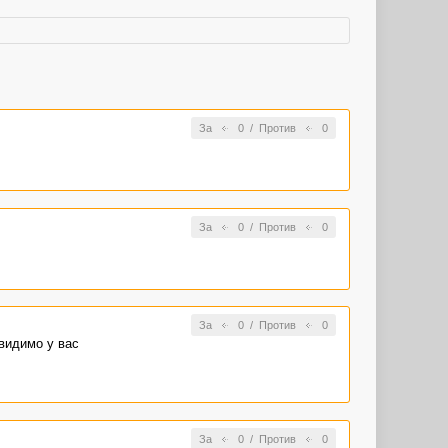
За
0
/
Против
0
За
0
/
Против
0
За
0
/
Против
0
 видимо у вас
За
0
/
Против
0