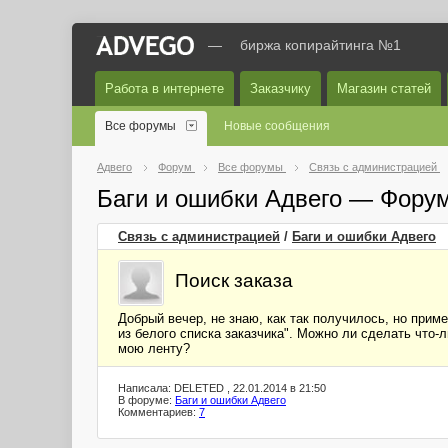
—
биржа копирайтинга №1
Работа в интернете
Заказчику
Магазин статей
Все форумы
Новые сообщения
Адвего
Форум
Все форумы
Связь с администрацией
Баги и ошибки Адвего — Фору
Связь с администрацией
/
Баги и ошибки Адвего
Поиск заказа
Добрый вечер, не знаю, как так получилось, но прим
из белого списка заказчика". Можно ли сделать что-
мою ленту?
Написала: DELETED , 22.01.2014 в 21:50
В форуме:
Баги и ошибки Адвего
Комментариев:
7