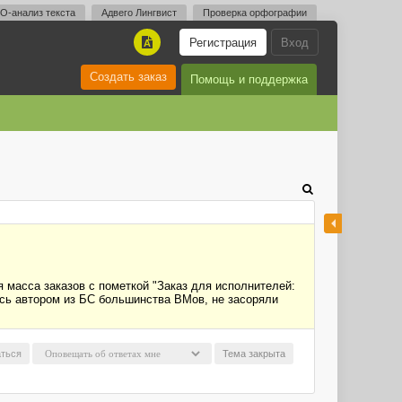
O-анализ текста
Адвего Лингвист
Проверка орфографии
Регистрация
Вход
A
Создать заказ
Помощь и поддержка
я масса заказов с пометкой "Заказ для исполнителей:
яюсь автором из БС большинства ВМов, не засоряли
ться
Тема закрыта