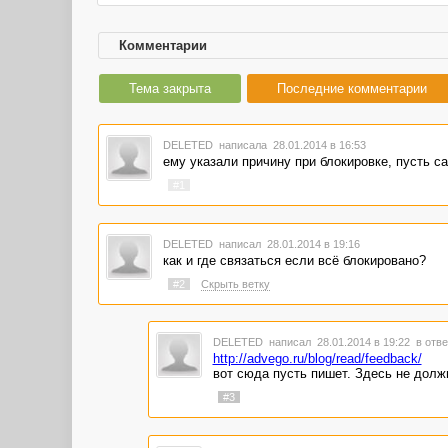
Комментарии
Тема закрыта
Последние комментарии
DELETED
написала 28.01.2014 в 16:53
ему указали причину при блокировке, пусть с
#1
DELETED
написал 28.01.2014 в 19:16
как и где связаться если всё блокировано?
#2
Скрыть ветку
DELETED
написал 28.01.2014 в 19:22
в отве
http://advego.ru/blog/read/feedback/
вот сюда пусть пишет. Здесь не долж
#3