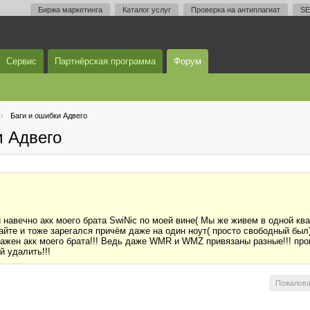
Биржа маркетинга
Каталог услуг
Проверка на антиплагиат
SE
Сервис
Партнёрская программа
Форум
Баги и ошибки Адвего
м Адвего
 навечно акк моего брата SwiNic по моей вине( Мы же живем в одной ква
айте и тоже зарегался причём даже на один ноут( просто свободный был)
 Важен акк моего брата!!! Ведь даже WMR и WMZ привязаны разные!!! про
й удалить!!!
Пожалова