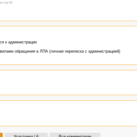
ет на #2
ся к администрации
авилами обращения в ЛПА (личная переписка с администрацией)
Участники / 6
Все комментарии