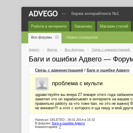
—
биржа копирайтинга №1
Работа в интернете
Заказчику
Магазин статей
Все форумы
Новые сообщения
Адвего
Форум
Все форумы
Связь с администрацией
Баги и ошибки Адвего — Фору
Связь с администрацией
/
Баги и ошибки Адвего
проблема с мульти
здравствуйте вы вчера 27 января этого года забанили
заметил что он зарабатывает в интернете на вашем с
правильно работу за что тоже бан, но это не важно)
не виноват!!! а этот с которого я ща пишу и мой друго
Написал: DELETED , 28.01.2014 в 16:32
В форуме:
Баги и ошибки Адвего
Комментариев:
7