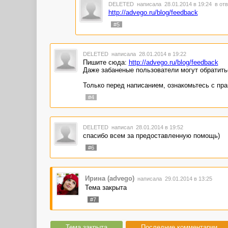
DELETED
написала 28.01.2014 в 19:24
в отв
http://advego.ru/blog/feedback
#5
DELETED
написала 28.01.2014 в 19:22
Пишите сюда:
http://advego.ru/blog/feedback
Даже забаненые пользователи могут обратить
Только перед написанием, ознакомьтесь с пр
#4
DELETED
написал 28.01.2014 в 19:52
спасибо всем за предоставленную помощь)
#6
Ирина (advego)
написала 29.01.2014 в 13:25
Тема закрыта
#7
Тема закрыта
Последние комментарии