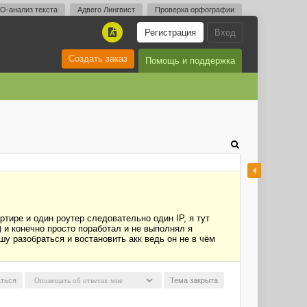
O-анализ текста
Адвего Лингвист
Проверка орфографии
Регистрация
Вход
A
Создать заказ
Помощь и поддержка
ртире и один роутер следовательно один IP, я тут
 и конечно просто поработал и не выполнял я
шу разобраться и востановить акк ведь он не в чём
ться
Тема закрыта