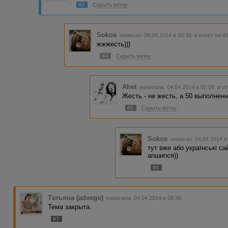
#3
Скрыть ветку
Sokos
написал 04.04.2014 в 00:38
в ответ на #
жжжесть)))
#4
Скрыть ветку
Ahet
написала 04.04.2014 в 02:08
в о
Жесть - не жесть, а 50 выполненн
#5
Скрыть ветку
Sokos
написал 04.04.2014 в
тут вже або українські са
апшипся))
#6
Татьяна (advego)
написала 04.04.2014 в 06:36
Тема закрыта.
#7