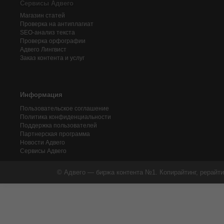
Сервисы Адвего
Магазин статей
Проверка на антиплагиат
SEO-анализ текста
Проверка орфографии
Адвего
Лингвист
Заказ контента и услуг
Информация
Пользовательское соглашение
Политика конфиденциальности
Поддержка пользователей
Партнерская программа
Новости Адвего
Сервисы Адвего
© Адвего — биржа контента №1. Копирайтинг, рерайти