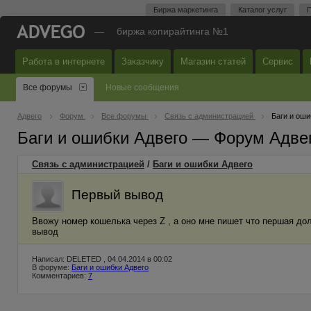
Биржа маркетинга
Каталог услуг
П
—
биржа копирайтинга №1
Работа в интернете
Заказчику
Магазин статей
Сервис
Все форумы
Новые сообщения
Адвего
Форум
Все форумы
Связь с администрацией
Баги и оши
Баги и ошибки Адвего — Форум Адве
Связь с администрацией
/
Баги и ошибки Адвего
Первый вывод
Ввожу номер кошелька через Z , а оно мне пишет что першая дол
вывод
Написал: DELETED , 04.04.2014 в 00:02
В форуме:
Баги и ошибки Адвего
Комментариев:
7