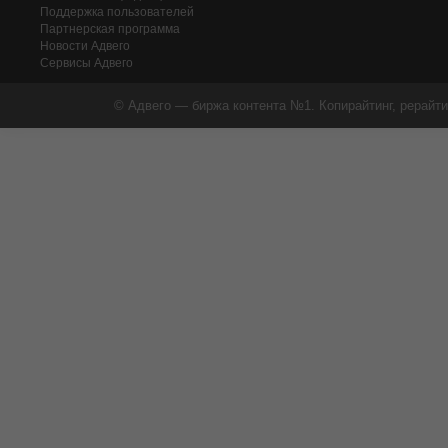
Поддержка пользователей
Партнерская программа
Новости Адвего
Сервисы Адвего
© Адвего — биржа контента №1. Копирайтинг, рерайти