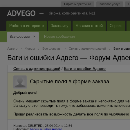
Биржа маркетинга
Каталог услуг
П
—
биржа копирайтинга №1
Работа в интернете
Заказчику
Магазин статей
Сервис
Все форумы
Новые сообщения
Адвего
Форум
Все форумы
Связь с администрацией
Баги и оши
Баги и ошибки Адвего — Форум Адве
Связь с администрацией
/
Баги и ошибки Адвего
Скрытые поля в форме заказа
Добрый день!
Очень мешают скрытые поля в форме заказа и непонятно для че
Зачастую это приводит к тому, что забываешь изменить ключевы
Прошу реализовать возможность делать все поля по умолчанию
Написал: DELETED , 25.04.2014 в 12:54
В форуме:
Баги и ошибки Адвего