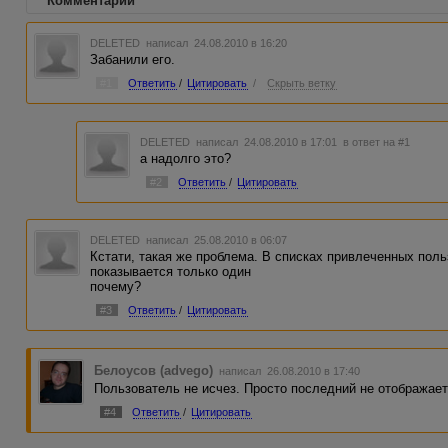
Комментарии
DELETED
написал 24.08.2010 в 16:20
Забанили его.
#1
Ответить
/
Цитировать
/
Скрыть ветку
DELETED
написал 24.08.2010 в 17:01
в ответ на #1
а надолго это?
#2
Ответить
/
Цитировать
DELETED
написал 25.08.2010 в 06:07
Кстати, такая же проблема. В списках привлеченных польз
показывается только один
почему?
#3
Ответить
/
Цитировать
Белоусов (advego)
написал 26.08.2010 в 17:40
Пользователь не исчез. Просто последний не отображает
#4
Ответить
/
Цитировать