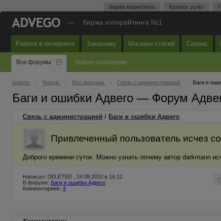
Биржа маркетинга
Каталог услуг
П
—
биржа копирайтинга №1
Работа в интернете
Заказчику
Магазин статей
Сервис
Все форумы
Новые сообщения
Адвего
Форум
Все форумы
Связь с администрацией
Баги и оши
Баги и ошибки Адвего — Форум Адве
Связь с администрацией
/
Баги и ошибки Адвего
Привлеченный пользователь исчез со
Доброго времени суток. Можно узнать почему автор darkmann ис
Написал: DELETED , 24.08.2010 в 16:12
В форуме:
Баги и ошибки Адвего
Комментариев:
4