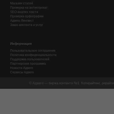
Магазин статей
Проверка на антиплагиат
SEO-анализ текста
Проверка орфографии
Адвего
Лингвист
Заказ контента и услуг
Информация
Пользовательское соглашение
Политика конфиденциальности
Поддержка пользователей
Партнерская программа
Новости Адвего
Сервисы Адвего
© Адвего — биржа контента №1. Копирайтинг, рерайти