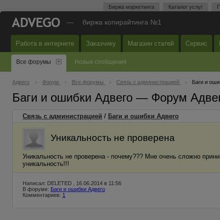
Биржа маркетинга
Каталог услуг
П
—
биржа копирайтинга №1
Работа в интернете
Заказчику
Магазин статей
Сервис
Все форумы
Новые сообщения
Адвего
Форум
Все форумы
Связь с администрацией
Баги и оши
Баги и ошибки Адвего — Форум Адве
Связь с администрацией
/
Баги и ошибки Адвего
Уникальность не проверена
Уникальность не проверена - почему??? Мне очень сложно прини
уникальность!!!
Написал: DELETED , 16.06.2014 в 11:56
В форуме:
Баги и ошибки Адвего
Комментариев:
1