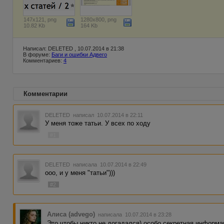
147x121, png
1280x800, png
10.82 Kb
164 Kb
Написал: DELETED , 10.07.2014 в 21:38
В форуме:
Баги и ошибки Адвего
Комментариев:
4
Комментарии
DELETED
написал 10.07.2014 в 22:11
У меня тоже татьи. У всех по ходу
#1
DELETED
написала 10.07.2014 в 22:49
ооо, и у меня "татьи")))
#2
Алиса (advego)
написала 10.07.2014 в 23:28
Это чтобы никто не догадался) особо секретная информа