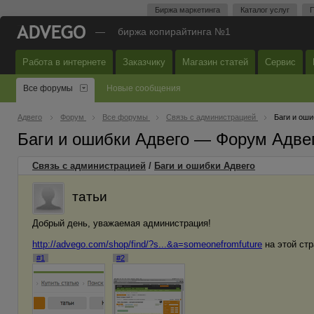
Биржа маркетинга
Каталог услуг
П
—
биржа копирайтинга №1
Работа в интернете
Заказчику
Магазин статей
Сервис
Все форумы
Новые сообщения
Адвего
Форум
Все форумы
Связь с администрацией
Баги и оши
Баги и ошибки Адвего — Форум Адве
Связь с администрацией
/
Баги и ошибки Адвего
татьи
Добрый день, уважаемая администрация!
http://advego.com/shop/find/?s...&a=someonefromfuture
на этой стр
#1
#2