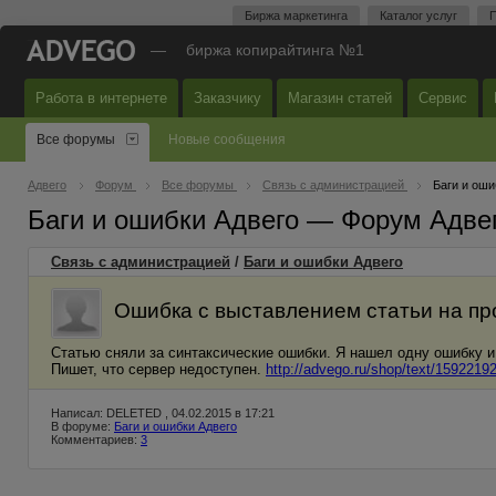
Биржа маркетинга
Каталог услуг
П
—
биржа копирайтинга №1
Работа в интернете
Заказчику
Магазин статей
Сервис
Все форумы
Новые сообщения
Адвего
Форум
Все форумы
Связь с администрацией
Баги и оши
Баги и ошибки Адвего — Форум Адве
Связь с администрацией
/
Баги и ошибки Адвего
Ошибка с выставлением статьи на пр
Статью сняли за синтаксические ошибки. Я нашел одну ошибку и 
Пишет, что сервер недоступен.
http://advego.ru/shop/text/15922192
Написал: DELETED , 04.02.2015 в 17:21
В форуме:
Баги и ошибки Адвего
Комментариев:
3