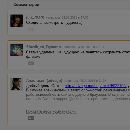
Комментарии
juli170378
написала 04.02.2015 в 17:36
Сходила посмотреть - удалена)
#1
Slawik_za_Dynamo
написал 04.02.2015 в 18:13
Статья удалена. На будущее: не ленитесь сохранять ста
флешке.
#2
Анастасия (advego)
написала 05.02.2015 в 11:16
Добрый день. Статья
http://advego.ru/shop/text/15922192/
у
В случае возникновения таких сложностей рекомендуем ср
работоспособность сайта с другого браузера. В случае 
на почту Адвего support@advego.ru, приложив подробное
Вчера сбоев в системе обнаружено не было, потому проб
Показать весь комментарий
Добавьте статью в магазин снова. Если не получится - п
#3
Тема закрыта.