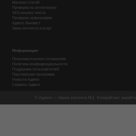
Магазин статей
Проверка на антиплагиат
SEO-анализ текста
Проверка орфографии
Адвего
Лингвист
Заказ контента и услуг
Информация
Пользовательское соглашение
Политика конфиденциальности
Поддержка пользователей
Партнерская программа
Новости Адвего
Сервисы Адвего
© Адвего — биржа контента №1. Копирайтинг, рерайти