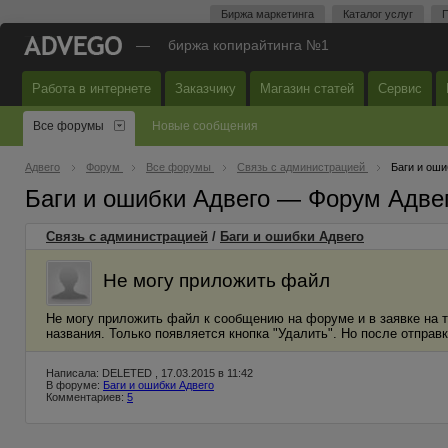
Биржа маркетинга
Каталог услуг
П
—
биржа копирайтинга №1
Работа в интернете
Заказчику
Магазин статей
Сервис
Все форумы
Новые сообщения
Адвего
Форум
Все форумы
Связь с администрацией
Баги и оши
Баги и ошибки Адвего — Форум Адве
Связь с администрацией
/
Баги и ошибки Адвего
Не могу приложить файл
Не могу приложить файл к сообщению на форуме и в заявке на 
названия. Только появляется кнопка "Удалить". Но после отправк
Написала: DELETED , 17.03.2015 в 11:42
В форуме:
Баги и ошибки Адвего
Комментариев:
5