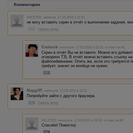
Комментарии
DELETED
написал 17.03.2015 в 11:51
не могу вставить скрин в отчёт о выполнении задания, м
#1
Скрыть ветку
Endemik
написала 17.03.2015 в 13:31
в ответ на #1
Скрин в отчёт Вы не вставите. Можно его добавит
оговорено ТЗ). В отчёт можно вставить ссылку н
файлообменнике. Опять же, если это требуется п
требует, значит он вообще не нужен.
#3
Maggi95
написала 17.03.2015 в 11:51
Попробуйте зайти с другого браузера.
#2
Скрыть ветку
DELETED
написала 17.03.2015 в 16:19
в ответ на #2
Спасибо! Помогло)
#4