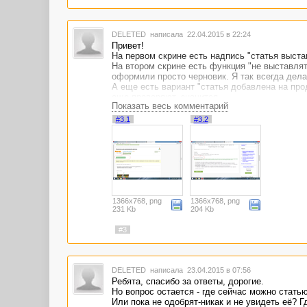
DELETED
написала 22.04.2015 в 22:24
Привет!
На первом скрине есть надпись "статья выста
На втором скрине есть функция "не выставлят
оформили просто черновик. Я так всегда дела
А еще есть вариант "статья добавлена на про
еще проверяют, значится.
Показать весь комментарий
#3.1
#3.2
1366x768, png
1366x768, png
231 Kb
204 Kb
#3
DELETED
написала 23.04.2015 в 07:56
Ребята, спасибо за ответы, дорогие.
Но вопрос остается - где сейчас можно стать
Или пока не одобрят-никак и не увидеть её? 