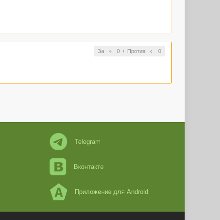
За
0
/
Против
0
Telegram
Вконтакте
Приложение для Android