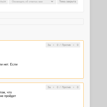
ться
Тема закрыта
За
0
/
Против
0
и нет. Если
За
0
/
Против
0
том, что
не пройдет