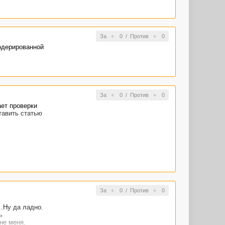
За
0
/
Против
0
модерированной
За
0
/
Против
0
ает проверки
тавить статью
За
0
/
Против
0
.Ну да ладно.
ь
не меня.