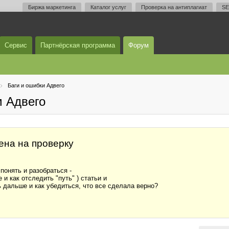
Биржа маркетинга
Каталог услуг
Проверка на антиплагиат
SE
Сервис
Партнёрская программа
Форум
Баги и ошибки Адвего
м Адвего
лена на проверку
понять и разобраться -
 и как отследить "путь" ) статьи и
ть дальше и как убедиться, что все сделала верно?