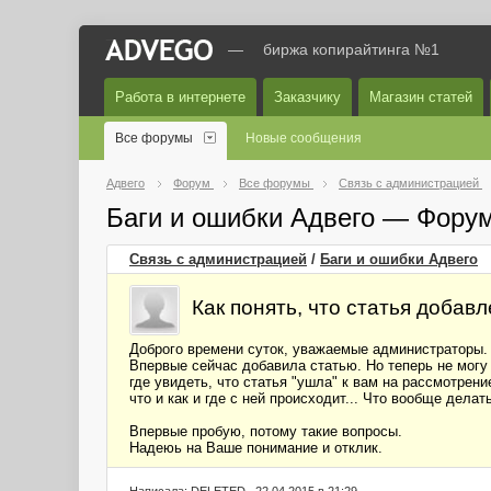
—
биржа копирайтинга №1
Работа в интернете
Заказчику
Магазин статей
Все форумы
Новые сообщения
Адвего
Форум
Все форумы
Связь с администрацией
Баги и ошибки Адвего — Фору
Связь с администрацией
/
Баги и ошибки Адвего
Как понять, что статья добав
Доброго времени суток, уважаемые администраторы.
Впервые сейчас добавила статью. Но теперь не могу 
где увидеть, что статья "ушла" к вам на рассмотрение
что и как и где с ней происходит... Что вообще дела
Впервые пробую, потому такие вопросы.
Надеюь на Ваше понимание и отклик.