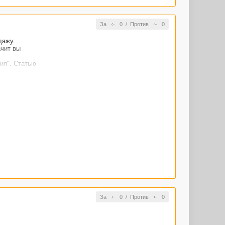
За
0
/
Против
0
дажу.
ачит вы
ия". Статью
За
0
/
Против
0