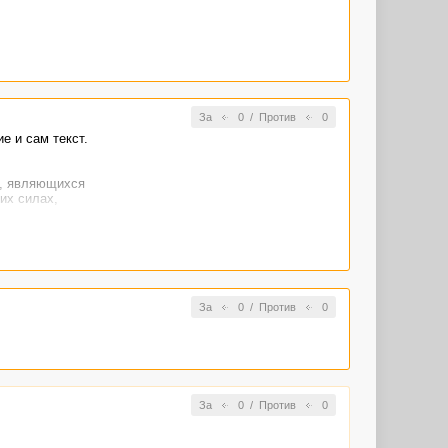
За
0
/
Против
0
е и сам текст.
й, являющихся
их силах,
омер статьи, с
За
0
/
Против
0
За
0
/
Против
0