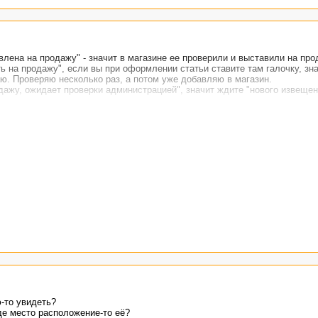
влена на продажу" - значит в магазине ее проверили и выставили на про
ь на продажу", если вы при оформлении статьи ставите там галочку, зн
ю. Проверяю несколько раз, а потом уже добавляю в магазин.
дажу, ожидает проверки администрацией", значит ждите "нового извещен
ю-то увидеть?
Где место расположение-то её?