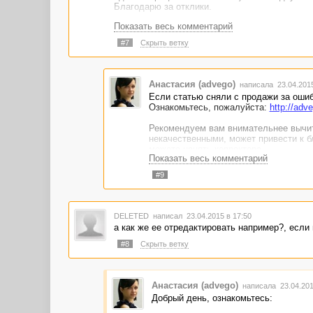
Благодарю за отклики.
Показать весь комментарий
#7
Скрыть ветку
Анастасия (advego)
написала 23.04.201
Если статью сняли с продажи за ошибк
Ознакомьтесь, пожалуйста:
http://adv
Рекомендуем вам внимательнее вычит
некачественными, может привести к б
можете нанять корректора.
Показать весь комментарий
Полезная информация:
http://advego.r
#9
Если у вас остались вопросы, создай
которой возникли проблемы.
DELETED
написал 23.04.2015 в 17:50
а как же ее отредактировать например?, если 
#8
Скрыть ветку
Анастасия (advego)
написала 23.04.201
Добрый день, ознакомьтесь: