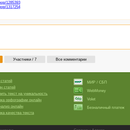
shop/1285393
shop/1317254
Участники / 7
Все комментарии
 статей
МИР / СБП
н статей
WebMoney
ить текст на уникальность
Volet
рка орфографии онлайн
нализ онлайн
Безналичный платеж
ка качества текста