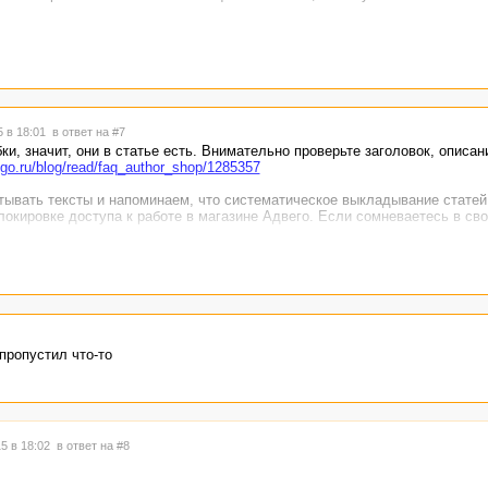
5 в 18:01
в ответ на #7
и, значит, они в статье есть. Внимательно проверьте заголовок, описани
ego.ru/blog/read/faq_author_shop/1285357
ывать тексты и напоминаем, что систематическое выкладывание стате
локировке доступа к работе в магазине Адвего. Если сомневаетесь в сво
u/blog/read/shop/21678
те, пожалуйста, тему в ЛПА:
http://advego.ru/blog/read/feedback/
, указав н
пропустил что-то
5 в 18:02
в ответ на #8