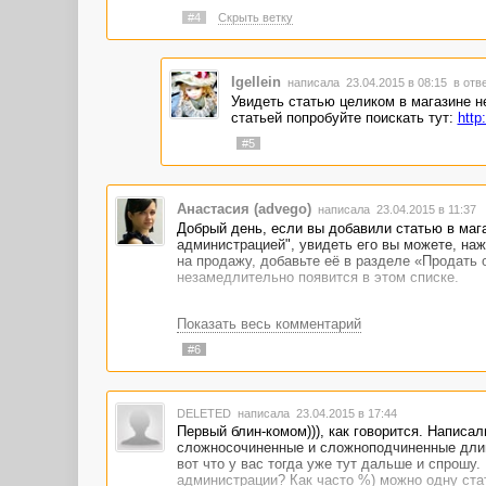
#4
Скрыть ветку
Igellein
написала 23.04.2015 в 08:15
в отв
Увидеть статью целиком в магазине не
статьей попробуйте поискать тут:
http
#5
Анастасия (advego)
написала 23.04.2015 в 11:37
Добрый день, если вы добавили статью в мага
администрацией", увидеть его вы можете, наж
на продажу, добавьте её в разделе «Продать 
незамедлительно появится в этом списке.
Показать весь комментарий
#6
DELETED
написала 23.04.2015 в 17:44
Первый блин-комом))), как говорится. Написал
сложносочиненные и сложноподчиненные длинн
вот что у вас тогда уже тут дальше и спрошу
администрации? Как часто %) можно одну ста