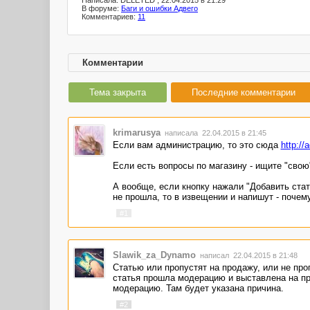
Написала: DELETED , 22.04.2015 в 21:29
В форуме:
Баги и ошибки Адвего
Комментариев:
11
Комментарии
Тема закрыта
Последние комментарии
krimarusya
написала 22.04.2015 в 21:45
Если вам администрацию, то это сюда
http://
Если есть вопросы по магазину - ищите "сво
А вообще, если кнопку нажали "Добавить стат
не прошла, то в извещении и напишут - почему
#1
Slawik_za_Dynamo
написал 22.04.2015 в 21:48
Статью или пропустят на продажу, или не про
статья прошла модерацию и выставлена на пр
модерацию. Там будет указана причина.
#2