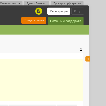
O-анализ текста
Адвего Лингвист
Проверка орфографии
Регистрация
Вход
A
Создать заказ
Помощь и поддержка