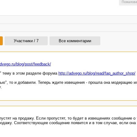
Пожалова
Участники / 7
Все комментарии
advego.ru/blog/post/feedback/
ю" тему в этом разделе форума
http://advego.ru/blog/read/faq_author_shop/
ью", то и добавили. Теперь ждите извещения - прошла она модерацию ил
.
пустят на продажу. Если пропустят, то будет в извещениях сообщение о 
одажу. Соответствующее сообщение появится и в том случае, если она 