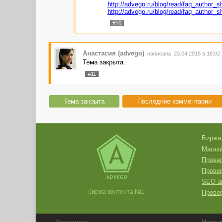
http://advego.ru/blog/read/faq_author_
http://advego.ru/blog/read/faq_author_
#10
Анастасия (advego)
написала 23.04.2015 в 18:02
Тема закрыта.
#11
Тема закрыта
Последние комментарии
Биржа
Магази
Провер
Прове
SEO а
биржа контента №1
Провер