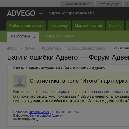
Биржа маркетинга
Каталог услуг
П
—
биржа копирайтинга №1
Работа в интернете
Заказчику
Магазин статей
Сервис
Все форумы
Новые сообщения
Адвего
Форум
Все форумы
Связь с администрацией
Баги и оши
Баги и ошибки Адвего — Форум Адве
Связь с администрацией
/
Баги и ошибки Адвего
Статистика: в поле "Итого" партнерка
Вот скриншот - [
ссылки видны только авторизованным пользова
В строке итогов должно показывать 4,8275 за неделю, а показыва
цифра). Думаю, это ошибка в статистике. Или так и должно быть
Написала:
skaska-winter
, 19.06.2015 в 13:56
В форуме:
Баги и ошибки Адвего
Комментариев:
5