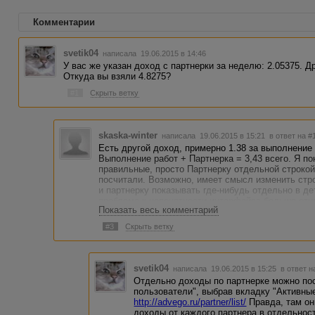
Комментарии
svetik04
написала 19.06.2015 в 14:46
У вас же указан доход с партнерки за неделю: 2.05375. Др
Откуда вы взяли 4.8275?
#1
Скрыть ветку
skaska-winter
написала 19.06.2015 в 15:21
в ответ на #
Есть другой доход, примерно 1.38 за выполнение
Выполнение работ + Партнерка = 3,43 всего. Я п
правильные, просто Партнерку отдельной строкой
посчитали. Возможно, имеет смысл изменить стро
и партнерку показывать где-нибудь отдельно в де
проблема к непонятности интерфейса больше отно
Показать весь комментарий
#3
Скрыть ветку
svetik04
написала 19.06.2015 в 15:25
в ответ н
Отдельно доходы по партнерке можно по
пользователи", выбрав вкладку "Активные
http://advego.ru/partner/list/
Правда, там он
доходы от каждого партнера в отдельност