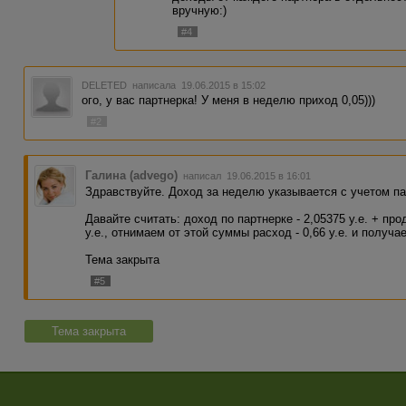
вручную:)
#4
DELETED
написала 19.06.2015 в 15:02
ого, у вас партнерка! У меня в неделю приход 0,05)))
#2
Галина (advego)
написал 19.06.2015 в 16:01
Здравствуйте. Доход за неделю указывается с учетом па
Давайте считать: доход по партнерке - 2,05375 у.е. + прода
у.е., отнимаем от этой суммы расход - 0,66 у.е. и получа
Тема закрыта
#5
Тема закрыта