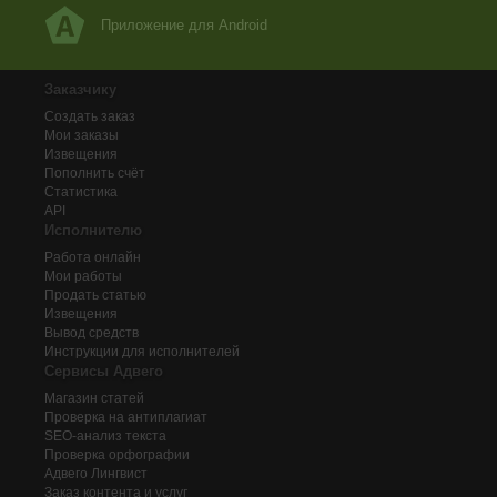
Приложение для Android
Заказчику
Создать заказ
Мои заказы
Извещения
Пополнить счёт
Статистика
API
Исполнителю
Работа онлайн
Мои работы
Продать статью
Извещения
Вывод средств
Инструкции для исполнителей
Сервисы Адвего
Магазин статей
Проверка на антиплагиат
SEO-анализ текста
Проверка орфографии
Адвего
Лингвист
Заказ контента и услуг