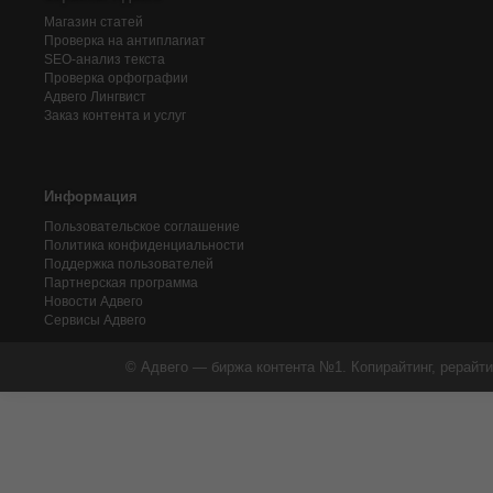
Магазин статей
Проверка на антиплагиат
SEO-анализ текста
Проверка орфографии
Адвего
Лингвист
Заказ контента и услуг
Информация
Пользовательское соглашение
Политика конфиденциальности
Поддержка пользователей
Партнерская программа
Новости Адвего
Сервисы Адвего
© Адвего — биржа контента №1. Копирайтинг, рерайти