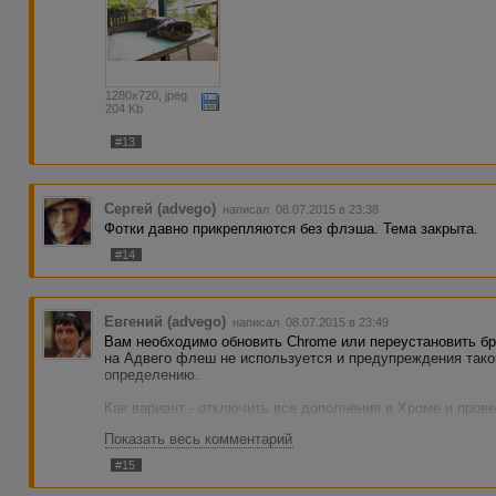
1280x720, jpeg
204 Kb
#13
Сергей (advego)
написал 08.07.2015 в 23:38
Фотки давно прикрепляются без флэша. Тема закрыта.
#14
Евгений (advego)
написал 08.07.2015 в 23:49
Вам необходимо обновить Chrome или переустановить бр
на Адвего флеш не используется и предупреждения тако
определению.
Как вариант - отключить все дополнения в Хроме и прове
Показать весь комментарий
На будущее - по всем ошибкам необходимо писать сразу
данные о браузере и системе. Создавать тему для флуда
#15