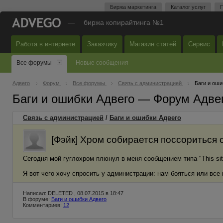
Биржа маркетинга
Каталог услуг
П
—
биржа копирайтинга №1
Работа в интернете
Заказчику
Магазин статей
Сервис
Все форумы
Новые сообщения
Адвего
Форум
Все форумы
Связь с администрацией
Баги и оши
Баги и ошибки Адвего — Форум Адве
Связь с администрацией
/
Баги и ошибки Адвего
[Фэйк] Хром собирается поссориться 
Сегодня мой гуглохром плюнул в меня сообщением типа "This site us
Я вот чего хочу спросить у администрации: нам бояться или все
Написал: DELETED , 08.07.2015 в 18:47
В форуме:
Баги и ошибки Адвего
Комментариев:
12