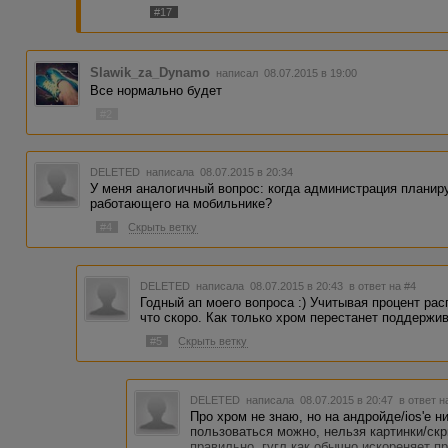
#17
Slawik_za_Dynamo
написал 08.07.2015 в 19:00
Все нормально будет
#2
DELETED
написала 08.07.2015 в 20:34
У меня аналогичный вопрос: когда администрация планиру
работающего на мобильнике?
#4
Скрыть ветку
DELETED
написала 08.07.2015 в 20:43
в ответ на #4
Годный ап моего вопроса :) Учитывая процент ра
что скоро. Как только хром перестанет поддержи
#5
Скрыть ветку
DELETED
написала 08.07.2015 в 20:47
в ответ н
Про хром не знаю, но на андройде/ios'е н
пользоваться можно, нельзя картинки/ск
правильно, гугл как обычно искореняет п