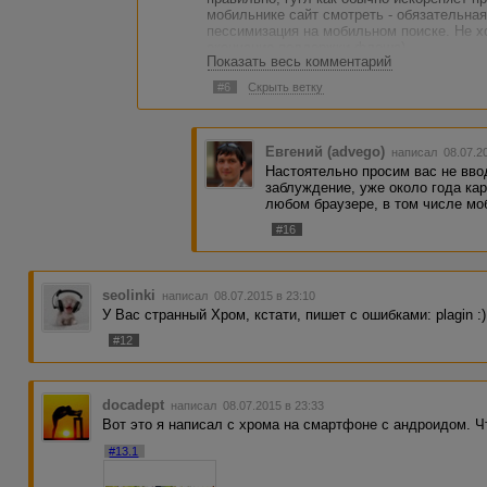
мобильнике сайт смотреть - обязательна
пессимизация на мобильном поиске. Не хо
окончание поддержки флеша)
Показать весь комментарий
#6
Скрыть ветку
Евгений (advego)
написал 08.07.2
Настоятельно просим вас не вво
заблуждение, уже около года ка
любом браузере, в том числе мо
#16
seolinki
написал 08.07.2015 в 23:10
У Вас странный Хром, кстати, пишет с ошибками: plagin :)
#12
docadept
написал 08.07.2015 в 23:33
Вот это я написал с хрома на смартфоне с андроидом. Ч
#13.1