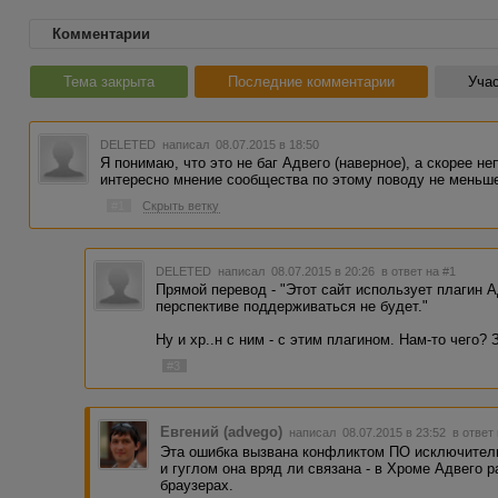
Комментарии
Тема закрыта
Последние комментарии
Учас
DELETED
написал 08.07.2015 в 18:50
Я понимаю, что это не баг Адвего (наверное), а скорее н
интересно мнение сообщества по этому поводу не меньш
#1
Скрыть ветку
DELETED
написал 08.07.2015 в 20:26
в ответ на #1
Прямой перевод - "Этот сайт использует плагин 
перспективе поддерживаться не будет."
Ну и хр..н с ним - с этим плагином. Нам-то чего? 
#3
Евгений (advego)
написал 08.07.2015 в 23:52
в ответ
Эта ошибка вызвана конфликтом ПО исключитель
и гуглом она вряд ли связана - в Хроме Адвего р
браузерах.