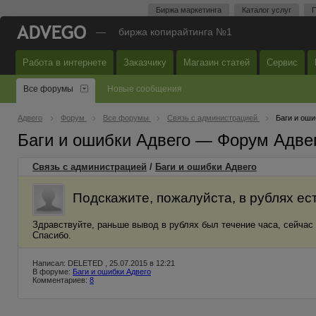
Биржа маркетинга
Каталог услуг
П
—
биржа копирайтинга №1
Работа в интернете
Заказчику
Магазин статей
Сервис
Все форумы
Новые сообщения
Адвего
Форум
Все форумы
Связь с администрацией
Баги и оши
Баги и ошибки Адвего — Форум Адве
Связь с администрацией
/
Баги и ошибки Адвего
Подскажите, пожалуйста, в рублях ес
Здравствуйте, раньше вывод в рублях был течение часа, сейчас
Спасибо.
Написал: DELETED , 25.07.2015 в 12:21
В форуме:
Баги и ошибки Адвего
Комментариев:
8