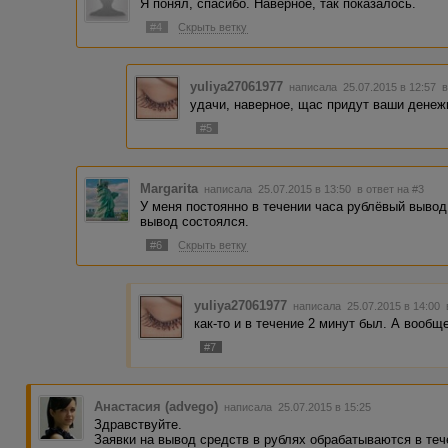
Я понял, спасибо. Наверное, так показалось.
#4
Скрыть ветку
yuliya27061977
написала 25.07.2015 в 12:57
в
удачи, наверное, щас придут ваши денеж
#5
Margarita
написала 25.07.2015 в 13:50
в ответ на #3
У меня постоянно в течении часа рублёвый вывод,
вывод состоялся.
#6
Скрыть ветку
yuliya27061977
написала 25.07.2015 в 14:00
как-то и в течение 2 минут был. А вооб
#7
Анастасия (advego)
написала 25.07.2015 в 15:25
Здравствуйте.
Заявки на вывод средств в рублях обрабатываются в теч