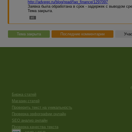
http://advego.ru/blog/read/faq_finance/1297097
Заявка была обработана в срок - задержек с выводом сре
Тема закрыта.
#8
Тема закрыта
Последние комментарии
Учас
Биржа статей
Магазин статей
Проверить текст на уникальность
Проверка орфографии онлайн
SEO анализ онлайн
Проверка качества текста