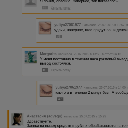
Я понял, спасибо. Наверное, так показалось.
#4
Скрыть ветку
yuliya27061977
написала 25.07.2015 в 12:57
в
удачи, наверное, щас придут ваши денеж
#5
Margarita
написала 25.07.2015 в 13:50
в ответ на #3
У меня постоянно в течении часа рублёвый вывод,
вывод состоялся.
#6
Скрыть ветку
yuliya27061977
написала 25.07.2015 в 14:00
как-то и в течение 2 минут был. А вооб
#7
Анастасия (advego)
написала 25.07.2015 в 15:25
Здравствуйте.
Заявки на вывод средств в рублях обрабатываются в теч