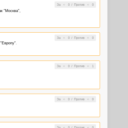
За
0
/
Против
0
к "Москва",
За
0
/
Против
0
"Европу".
За
0
/
Против
1
За
0
/
Против
0
За
0
/
Против
0