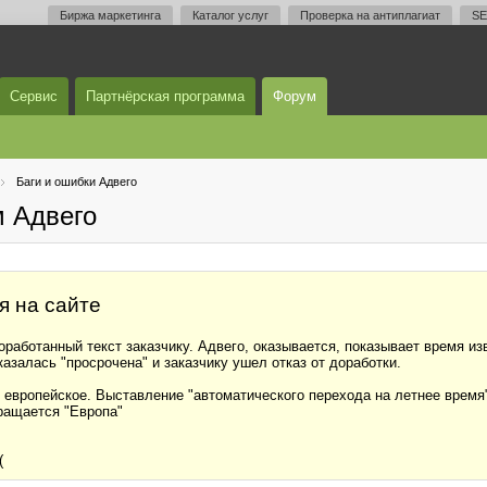
Биржа маркетинга
Каталог услуг
Проверка на антиплагиат
SE
Сервис
Партнёрская программа
Форум
Баги и ошибки Адвего
м Адвего
я на сайте
оработанный текст заказчику. Адвего, оказывается, показывает время из
казалась "просрочена" и заказчику ушел отказ от доработки.
 европейское. Выставление "автоматического перехода на летнее время"
вращается "Европа"
(