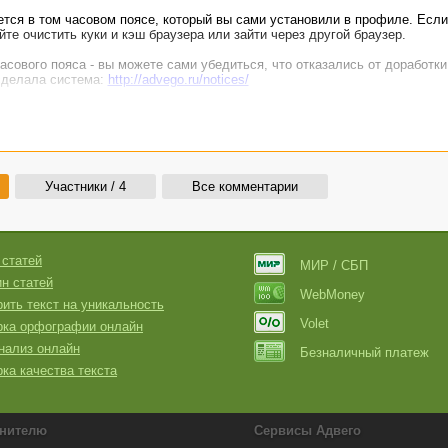
тся в том часовом поясе, который вы сами установили в профиле. Если
те очистить куки и кэш браузера или зайти через другой браузер.
асового пояса - вы можете сами убедиться, что отказались от доработки
 сделала система:
http://advego.ru/notices/
А:
http://advego.ru/blog/read/feedback/
Участники / 4
Все комментарии
 статей
МИР / СБП
н статей
WebMoney
ить текст на уникальность
Volet
рка орфографии онлайн
нализ онлайн
Безналичный платеж
ка качества текста
нителю
Сервисы Адвего