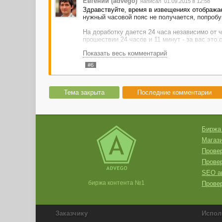
Евгений (advego)
написал 01.09.2015 в 12:58
Здравствуйте, время в извещениях отображае
нужный часовой пояс не получается, попробуй
На доработку дается 24 часа независимо от ч
прошествии 24 часов и 11 минут - за вас это
Показать весь комментарий
Если ошибка сохранится, обращайтесь в ЛП
#6
Тема закрыта.
Тема закрыта
Последние комментарии
Биржа
Магази
Провер
Прове
SEO а
биржа контента №1
Провер
Заказчику
Испол