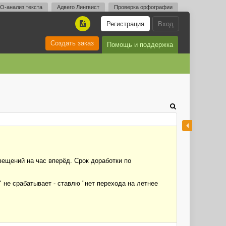
O-анализ текста
Адвего Лингвист
Проверка орфографии
Регистрация
Вход
A
Создать заказ
Помощь и поддержка
вещений на час вперёд. Срок доработки по
 не срабатывает - ставлю "нет перехода на летнее