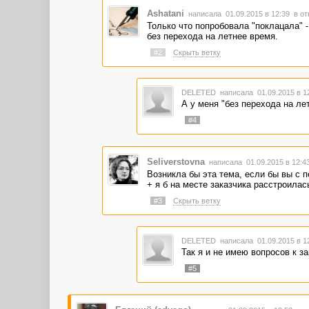
Ashatani
написала 01.09.2015 в 12:39
в от
Только что попробовала "поклацала" -
без перехода на летнее время.
#2
Скрыть ветку
DELETED
написала 01.09.2015 в 
А у меня "без перехода на ле
#4
Seliverstovna
написала 01.09.2015 в 12:
Возникла бы эта тема, если бы вы с 
+ я б на месте заказчика расстроилась
#3
Скрыть ветку
DELETED
написала 01.09.2015 в 
Так я и не имею вопросов к за
#5