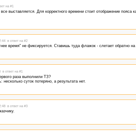
вет на #1
 все выставляется. Для корректного времени стоит отображение пояса ка
12:44
в ответ на #2
тнее время" не фиксируется. Ставишь туда флажок - слетает обратно на 
43
в ответ на #1
первого раза выполнили ТЗ?
: несколько суток потеряно, а результата нет.
12:48
в ответ на #3
казчику.