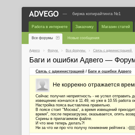
—
биржа копирайтинга №1
Работа в интернете
Заказчику
Магазин статей
Все форумы
Новые сообщения
Адвего
Форум
Все форумы
Связь с администрацией
Баги и ошибки Адвего — Фору
Связь с администрацией
/
Баги и ошибки Адвего
Не коррекно отражается врем
Сейчас получил неприятность - не успел отправить д
извещению кончался в 11.49, но уже в 10.55 работа о
Настройка пояса выставлена правильно.
В поясе стоит "Москва", а время извещений приходит
время", после перезагрузки, оказывается, опять воз
Скрины в прилагаемом файле.
И что мне теперь делать?!
Ни за что ни про что получу понижение рейтинга :-(((((