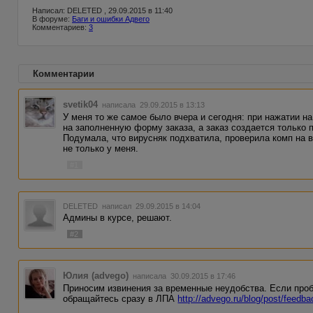
Написал: DELETED , 29.09.2015 в 11:40
В форуме:
Баги и ошибки Адвего
Комментариев:
3
Комментарии
svetik04
написала 29.09.2015 в 13:13
У меня то же самое было вчера и сегодня: при нажатии н
на заполненную форму заказа, а заказ создается только п
Подумала, что вирусняк подхватила, проверила комп на в
не только у меня.
#1
DELETED
написал 29.09.2015 в 14:04
Админы в курсе, решают.
#2
Юлия (advego)
написала 30.09.2015 в 17:46
Приносим извинения за временные неудобства. Если проб
обращайтесь сразу в ЛПА
http://advego.ru/blog/post/feedba