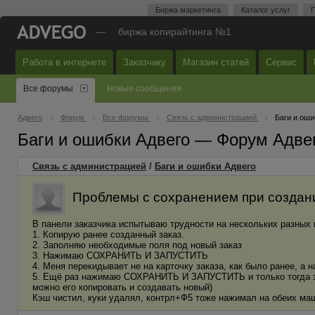
Биржа маркетинга
Каталог услуг
П
—
биржа копирайтинга №1
Работа в интернете
Заказчику
Магазин статей
Сервис
Все форумы
Новые сообщения
Адвего
Форум
Все форумы
Связь с администрацией
Баги и оши
Баги и ошибки Адвего — Форум Адве
Связь с администрацией
/
Баги и ошибки Адвего
Проблемы с сохранением при создан
В панели заказчика испытываю трудности на нескольких разных 
1. Копирую ранее созданный заказ.
2. Заполняю необходимые поля под новый заказ
3. Нажимаю СОХРАНИТЬ И ЗАПУСТИТЬ
4. Меня перекидывает не на карточку заказа, как было ранее, а 
5. Ещё раз нажимаю СОХРАНИТЬ И ЗАПУСТИТЬ и только тогда зака
можно его копировать и создавать новый)
Кэш чистил, куки удалял, контрл+Ф5 тоже нажимал на обеих маш