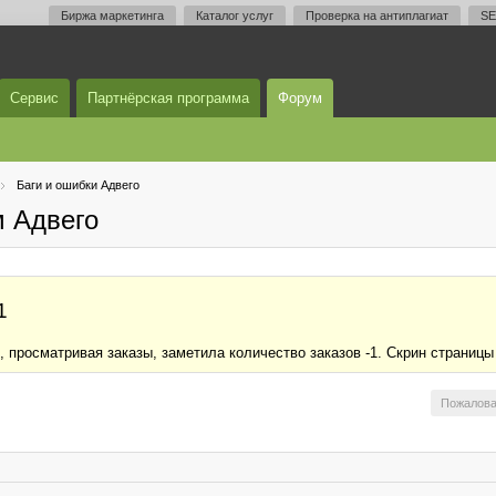
Биржа маркетинга
Каталог услуг
Проверка на антиплагиат
SE
Сервис
Партнёрская программа
Форум
Баги и ошибки Адвего
м Адвего
1
 просматривая заказы, заметила количество заказов -1. Скрин страницы
Пожалова