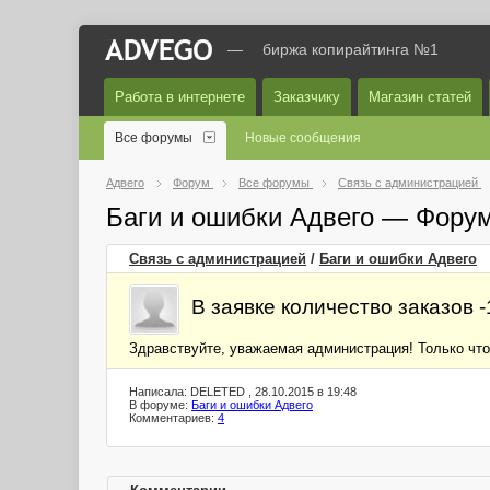
—
биржа копирайтинга №1
Работа в интернете
Заказчику
Магазин статей
Все форумы
Новые сообщения
Адвего
Форум
Все форумы
Связь с администрацией
Баги и ошибки Адвего — Фору
Связь с администрацией
/
Баги и ошибки Адвего
В заявке количество заказов -
Здравствуйте, уважаемая администрация! Только что,
Написала: DELETED , 28.10.2015 в 19:48
В форуме:
Баги и ошибки Адвего
Комментариев:
4