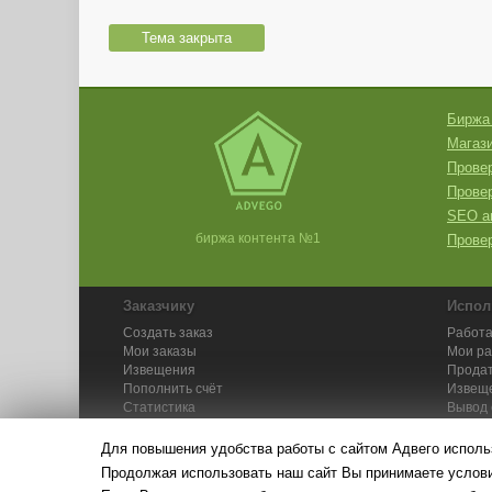
Тема закрыта
Биржа
Магази
Провер
Прове
SEO а
биржа контента №1
Провер
Заказчику
Испол
Создать заказ
Работа
Мои заказы
Мои р
Извещения
Продат
Пополнить счёт
Извещ
Статистика
Вывод 
API
Инстру
Для повышения удобства работы с сайтом Адвего исполь
Продолжая использовать наш сайт Вы принимаете усло