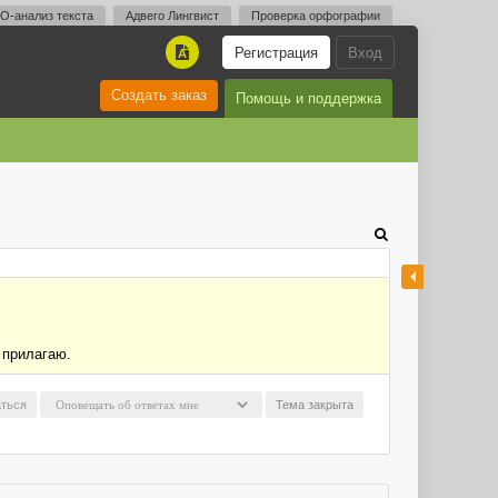
O-анализ текста
Адвего Лингвист
Проверка орфографии
Регистрация
Вход
A
Создать заказ
Помощь и поддержка
 прилагаю.
ться
Тема закрыта