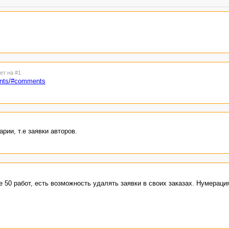
ет на #1
ments/#comments
ии, т.е заявки авторов.
 50 работ, есть возможность удалять заявки в своих заказах. Нумераци