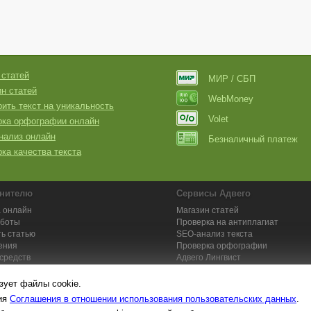
 статей
МИР / СБП
н статей
WebMoney
ить текст на уникальность
Volet
рка орфографии онлайн
нализ онлайн
Безналичный платеж
ка качества текста
нителю
Сервисы Адвего
 онлайн
Магазин статей
аботы
Проверка на антиплагиат
ь статью
SEO-анализ текста
ения
Проверка орфографии
средств
Адвего
Лингвист
кции для исполнителей
Заказ контента и услуг
зует файлы cookie.
вия
Соглашения в отношении использования пользовательских данных
.