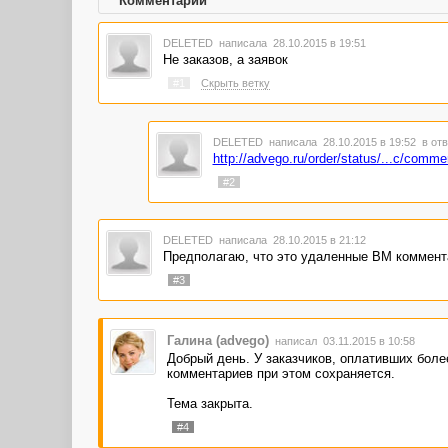
Комментарии
DELETED
написала 28.10.2015 в 19:51
Не заказов, а заявок
#1
Скрыть ветку
DELETED
написала 28.10.2015 в 19:52
в отв
http://advego.ru/order/status/...c/com
#2
DELETED
написала 28.10.2015 в 21:12
Предполагаю, что это удаленные ВМ комментар
#3
Галина (advego)
написал 03.11.2015 в 10:58
Добрый день. У заказчиков, оплативших более
комментариев при этом сохраняется.
Тема закрыта.
#4