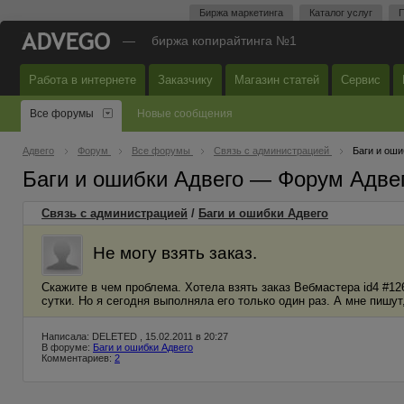
Биржа маркетинга
Каталог услуг
П
—
биржа копирайтинга №1
Работа в интернете
Заказчику
Магазин статей
Сервис
Все форумы
Новые сообщения
Адвего
Форум
Все форумы
Связь с администрацией
Баги и оши
Баги и ошибки Адвего — Форум Адве
Связь с администрацией
/
Баги и ошибки Адвего
Не могу взять заказ.
Скажите в чем проблема. Хотела взять заказ Вебмастера id4 #126
сутки. Но я сегодня выполняла его только один раз. А мне пишут,
Написала: DELETED , 15.02.2011 в 20:27
В форуме:
Баги и ошибки Адвего
Комментариев:
2