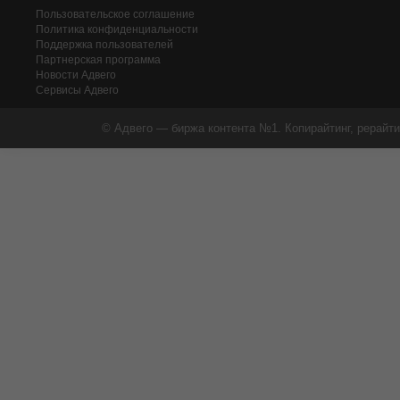
Пользовательское соглашение
Политика конфиденциальности
Поддержка пользователей
Партнерская программа
Новости Адвего
Сервисы Адвего
© Адвего — биржа контента №1. Копирайтинг, рерайти