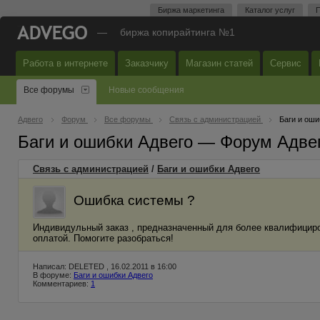
Биржа маркетинга
Каталог услуг
П
—
биржа копирайтинга №1
Работа в интернете
Заказчику
Магазин статей
Сервис
Все форумы
Новые сообщения
Адвего
Форум
Все форумы
Связь с администрацией
Баги и оши
Баги и ошибки Адвего — Форум Адве
Связь с администрацией
/
Баги и ошибки Адвего
Ошибка системы ?
Индивидульный заказ , предназначенный для более квалифициров
оплатой. Помогите разобраться!
Написал: DELETED , 16.02.2011 в 16:00
В форуме:
Баги и ошибки Адвего
Комментариев:
1