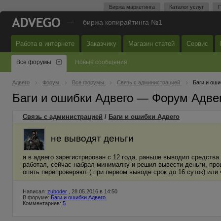
Биржа маркетинга
Каталог услуг
П
—
биржа копирайтинга №1
Работа в интернете
Заказчику
Магазин статей
Сервис
Все форумы
Новые сообщения
Адвего
Форум
Все форумы
Связь с администрацией
Баги и оши
Баги и ошибки Адвего — Форум Адве
Связь с администрацией
/
Баги и ошибки Адвего
не выводят деньги
я в адвего зарегистрирован с 12 года, раньше выводил средства
работал, сейчас набрал минималку и решил вывести деньги, прош
опять перепроверяют ( при первом выводе срок до 16 суток) или 
Написал:
zuboder
, 28.05.2016 в 14:50
В форуме:
Баги и ошибки Адвего
Комментариев:
5