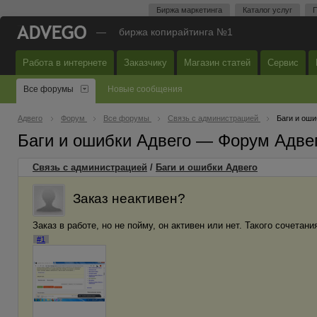
Биржа маркетинга
Каталог услуг
П
—
биржа копирайтинга №1
Работа в интернете
Заказчику
Магазин статей
Сервис
Все форумы
Новые сообщения
Адвего
Форум
Все форумы
Связь с администрацией
Баги и оши
Баги и ошибки Адвего — Форум Адве
Связь с администрацией
/
Баги и ошибки Адвего
Заказ неактивен?
Заказ в работе, но не пойму, он активен или нет. Такого сочетани
#1