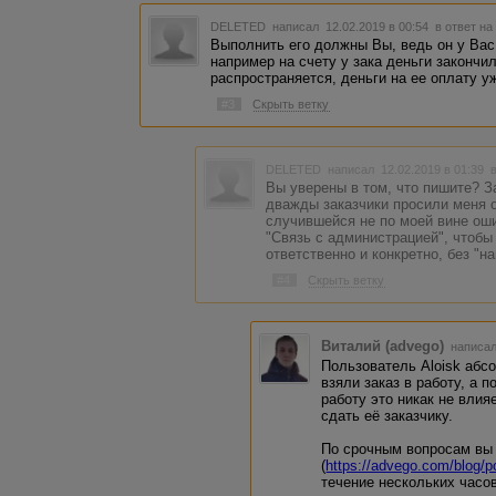
DELETED
написал 12.02.2019 в 00:54
в ответ на
Выполнить его должны Вы, ведь он у Вас 
например на счету у зака деньги закончи
распространяется, деньги на ее оплату у
#3
Скрыть ветку
DELETED
написал 12.02.2019 в 01:39
Вы уверены в том, что пишите? З
дважды заказчики просили меня от
случившейся не по моей вине оши
"Связь с администрацией", чтобы
ответственно и конкретно, без "н
#4
Скрыть ветку
Виталий (advego)
написал
Пользователь Aloisk абс
взяли заказ в работу, а 
работу это никак не влия
сдать её заказчику.
По срочным вопросам вы 
(
https://advego.com/blog/p
течение нескольких часо