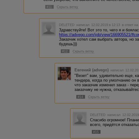
#11
Скрыть ветку
DELETED
написал 12.02.2019 в 12:13
в ответ на
Здравствуйте! Вот это то, чего я и боялас
https://advego.com/job/view/166905521/#c
Заказчик хотел сам выбрать автора, но з
будешь)))
#12
Скрыть ветку
Евгений (advego)
написал 12.02.20
"Везет" вам, удивительно еще, ка
тендера, когда по умолчанию он 
что заказчик изменил заказ - пер
заказчику не нужна, отказывайте
#14
Скрыть ветку
DELETED
написал 12.02.2019
Спасибо огромное! Плани
всего, придётся отказатьс
#15