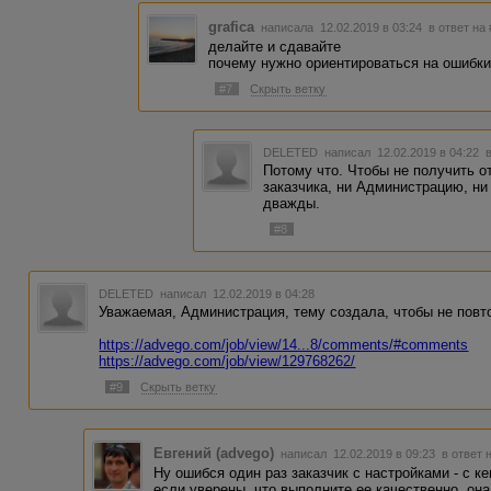
grafica
написала 12.02.2019 в 03:24
в ответ на
делайте и сдавайте
почему нужно ориентироваться на ошибки
#7
Скрыть ветку
DELETED
написал 12.02.2019 в 04:22
Потому что. Чтобы не получить от
заказчика, ни Администрацию, ни
дважды.
#8
DELETED
написал 12.02.2019 в 04:28
Уважаемая, Администрация, тему создала, чтобы не повт
https://advego.com/job/view/14...8/comments/#comments
https://advego.com/job/view/129768262/
#9
Скрыть ветку
Евгений (advego)
написал 12.02.2019 в 09:23
в ответ 
Ну ошибся один раз заказчик с настройками - с к
если уверены, что выполните ее качественно, он