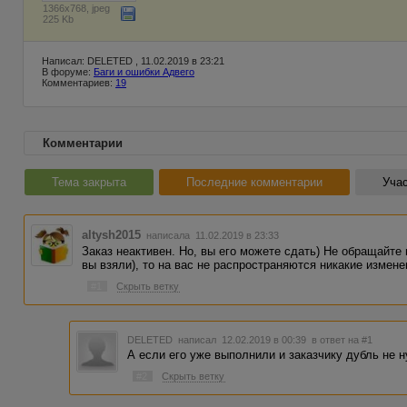
1366x768, jpeg
225 Kb
Написал: DELETED , 11.02.2019 в 23:21
В форуме:
Баги и ошибки Адвего
Комментариев:
19
Комментарии
Тема закрыта
Последние комментарии
Учас
altysh2015
написала 11.02.2019 в 23:33
Заказ неактивен. Но, вы его можете сдать) Не обращайте 
вы взяли), то на вас не распространяются никакие измене
#1
Скрыть ветку
DELETED
написал 12.02.2019 в 00:39
в ответ на #1
А если его уже выполнили и заказчику дубль не 
#2
Скрыть ветку