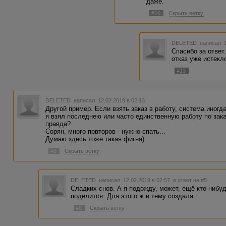
даже.
#10
Скрыть ветку
DELETED
написал 1
Спасибо за ответ
отказ уже истекл
#13
DELETED
написал 12.02.2019 в 02:13
Другой пример. Если взять заказ в работу, система иногда
я взял последнею или часто единственную работу по зака
правда?
Сорян, много повторов - нужно спать...
Думаю здесь тоже такая фигня)
#5
Скрыть ветку
DELETED
написал 12.02.2019 в 02:57
в ответ на #5
Сладких снов. А я подожду, может, ещё кто-ниб
поделится. Для этого ж и тему создала.
#6
Скрыть ветку