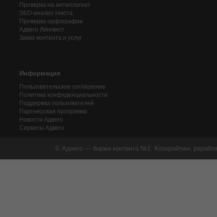
Проверка на антиплагиат
SEO-анализ текста
Проверка орфографии
Адвего
Лингвист
Заказ контента и услуг
Информация
Пользовательское соглашение
Политика конфиденциальности
Поддержка пользователей
Партнерская программа
Новости Адвего
Сервисы Адвего
© Адвего — биржа контента №1. Копирайтинг, рерайти