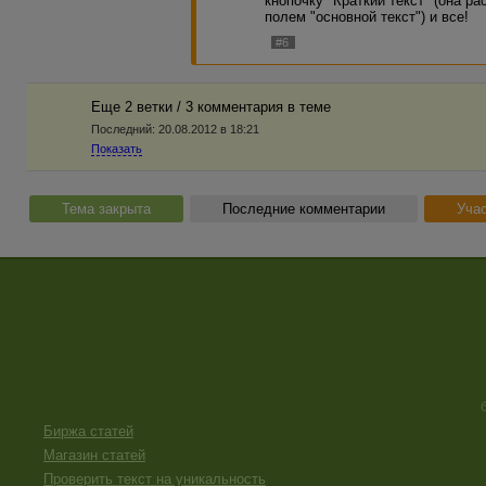
кнопочку "Краткий текст" (она р
полем "основной текст") и все!
#6
Еще 2 ветки / 3 комментария в темe
Последний:
20.08.2012 в 18:21
Показать
Тема закрыта
Последние комментарии
Учас
Биржа статей
Магазин статей
Проверить текст на уникальность