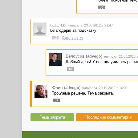
полем "основной текст
#6
DELETED
написала 20.08.2012 в 21:47
Благодарю за подсказку
#3
Скрыть ветку
Белоусов (advego)
написал 21.08.2012 
Добрый день! У вас получилось реши
#4
Юлия (advego)
написала 20.10.2012 в 16:02
Проблема решена. Тема закрыта.
#7
Тема закрыта
Последние комментарии