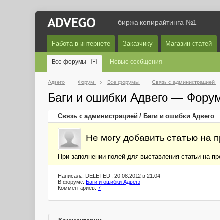
—
биржа копирайтинга №1
Работа в интернете
Заказчику
Магазин статей
Все форумы
Новые сообщения
Адвего
Форум
Все форумы
Связь с администрацией
Баги и ошибки Адвего — Фору
Связь с администрацией
/
Баги и ошибки Адвего
Не могу добавить статью на 
При заполнении полей для выставления статьи на про
Написала: DELETED , 20.08.2012 в 21:04
В форуме:
Баги и ошибки Адвего
Комментариев:
7