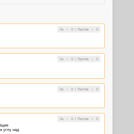
За
0
/
Против
0
За
0
/
Против
0
За
0
/
Против
0
За
0
/
Против
0
общее
м углу над