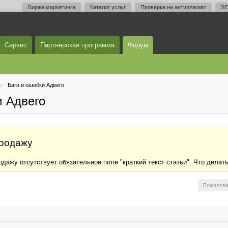
Биржа маркетинга
Каталог услуг
Проверка на антиплагиат
SE
Сервис
Партнёрская программа
Форум
Баги и ошибки Адвего
м Адвего
продажу
дажу отсутствует обязательное поле "краткий текст статьи". Что делат
Пожалова