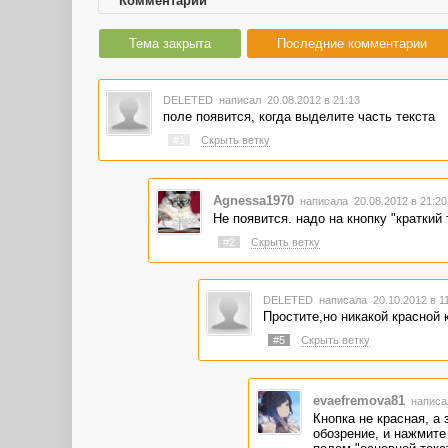
Комментарии
Тема закрыта
Последние комментарии
DELETED
написал 20.08.2012 в 21:13
поле появится, когда выделите часть текста
#1
Скрыть ветку
Agnessa1970
написала 20.08.2012 в 21:2
Не появится. надо на кнопку "краткий 
#2
Скрыть ветку
DELETED
написала 20.10.2012 в 1
Простите,но никакой красной 
#5
Скрыть ветку
evaefremova81
написал
Кнопка не красная, а
обозрение, и нажмите