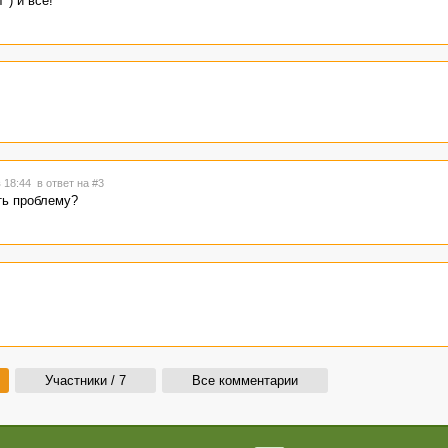
") и все!
в 18:44
в ответ на #3
ть проблему?
Участники / 7
Все комментарии