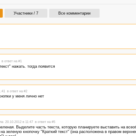
Участники / 7
Все комментарии
0
в ответ на #1
текст" нажать. тогда появится
1:41
в ответ на #2
кнопки у меня лично нет
а 20.10.2012 в 11:47
в ответ на #5
 зеленая. Выделите часть текста, которую планируете выставить на все
 на зеленую кнопочку "Краткий текст" (она расположена в правом верхне