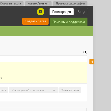
O-анализ текста
Адвего Лингвист
Проверка орфографии
Регистрация
Вход
A
Создать заказ
Помощь и поддержка
ь?
ться
Тема закрыта