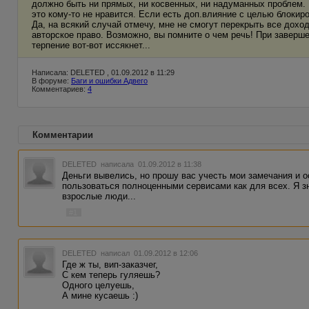
должно быть ни прямых, ни косвенных, ни надуманных проблем. 
это кому-то не нравится. Если есть доп.влияние с целью блокир
Да, на всякий случай отмечу, мне не смогут перекрыть все доход
авторское право. Возможно, вы помните о чем речь! При заверше
терпение вот-вот иссякнет...
Написала: DELETED , 01.09.2012 в 11:29
В форуме:
Баги и ошибки Адвего
Комментариев:
4
Комментарии
DELETED
написала 01.09.2012 в 11:38
Деньги вывелись, но прошу вас учесть мои замечания и о
пользоваться полноценными сервисами как для всех. Я зн
взрослые люди...
#1
DELETED
написал 01.09.2012 в 12:06
Где ж ты, вип-заказчег,
С кем теперь гуляешь?
Одного целуешь,
А мине кусаешь :)