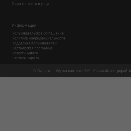
Заказ контента и услуг
Информация
Пользовательское соглашение
Политика конфиденциальности
Поддержка пользователей
Партнерская программа
Новости Адвего
Сервисы Адвего
© Адвего — биржа контента №1. Копирайтинг, рерайти