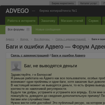
Биржа маркетинга
Каталог услуг
П
—
биржа копирайтинга №1
Работа в интернете
Заказчику
Магазин статей
Сервис
Все форумы
Новые сообщения
Адвего
Форум
Все форумы
Связь с администрацией
Баги и оши
Баги и ошибки Адвего — Форум Адве
Связь с администрацией
/
Баги и ошибки Адвего
Баг, не выводятся деньги
Здравствуйте, г-н Белоусов!
Я раньше работала на Адвего как все пользователи, особых про
возникают одни проблемы и одни баги, хотя заказчик был доволе
В настоящий момент не выводятся деньги, то есть форма вывода 
контексте их навязчивой регулярности.
Будьте так добры, устраните и устраните все впредь. Если мне 
пожалуйста, доведите до сведения дополнительную причину! Пот
багами или случайностями.
Нужно вести себя достойно! Это публичный ресурс, на котором 