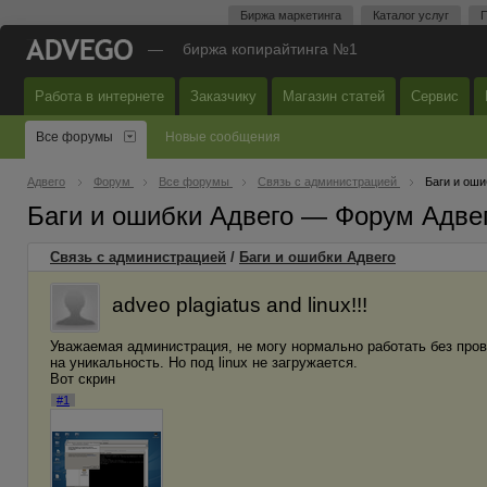
Биржа маркетинга
Каталог услуг
П
—
биржа копирайтинга №1
Работа в интернете
Заказчику
Магазин статей
Сервис
Все форумы
Новые сообщения
Адвего
Форум
Все форумы
Связь с администрацией
Баги и оши
Баги и ошибки Адвего — Форум Адве
Связь с администрацией
/
Баги и ошибки Адвего
adveo plagiatus and linux!!!
Уважаемая администрация, не могу нормально работать без пров
на уникальность. Но под linux не загружается.
Вот скрин
#1