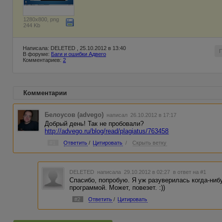
1280x800, png
244 Kb
Написала: DELETED , 25.10.2012 в 13:40
В форуме:
Баги и ошибки Адвего
Комментариев:
2
Комментарии
Белоусов (advego)
написал 26.10.2012 в 17:17
Добрый день! Так не пробовали?
http://advego.ru/blog/read/plagiatus/763458
#1
Ответить
/
Цитировать
/
Скрыть ветку
DELETED
написала 29.10.2012 в 02:27
в ответ на #1
Спасибо, попробую. Я уж разуверилась когда-ниб
программой. Может, повезет. :))
#2
Ответить
/
Цитировать