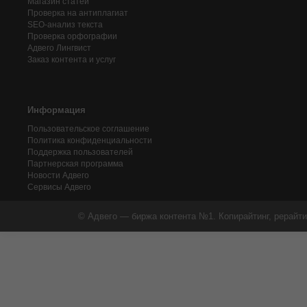
Магазин статей
Проверка на антиплагиат
SEO-анализ текста
Проверка орфографии
Адвего
Лингвист
Заказ контента и услуг
Информация
Пользовательское соглашение
Политика конфиденциальности
Поддержка пользователей
Партнерская программа
Новости Адвего
Сервисы Адвего
© Адвего — биржа контента №1. Копирайтинг, рерайти