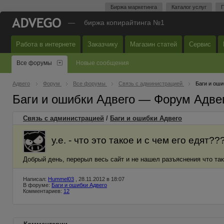
Биржа маркетинга
Каталог услуг
П
—
биржа копирайтинга №1
Работа в интернете
Заказчику
Магазин статей
Сервис
Все форумы
Новые сообщения
Адвего
Форум
Все форумы
Связь с администрацией
Баги и оши
Баги и ошибки Адвего — Форум Адве
Связь с администрацией
/
Баги и ошибки Адвего
у.е. - что это такое и с чем его едят??
Добрый день, перерыл весь сайт и не нашел разъяснения что тако
Написал:
Hummel03
, 28.11.2012 в 18:07
В форуме:
Баги и ошибки Адвего
Комментариев:
12