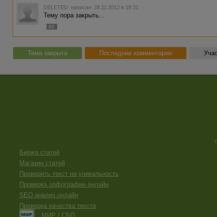
DELETED
написал 28.11.2012 в 18:31
Тему пора закрыть...
#8
Тема закрыта
Последние комментарии
Учас
Биржа статей
Магазин статей
Проверить текст на уникальность
Проверка орфографии онлайн
SEO анализ онлайн
Проверка качества текста
МИР / СБП