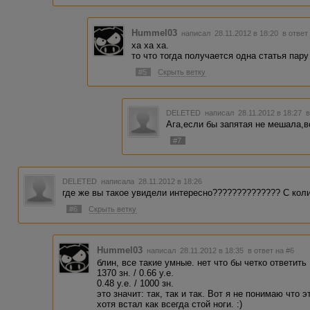
Hummel03
написал 28.11.2012 в 18:20
в ответ
ха ха ха.
то что тогда получается одна статья пару
#5
Скрыть ветку
DELETED
написал 28.11.2012 в 18:27
в
Ага,если бы запятая не мешала,в
#7
DELETED
написала 28.11.2012 в 18:26
где же вы такое увидели интересно?????????????? С кол
#6
Скрыть ветку
Hummel03
написал 28.11.2012 в 18:35
в ответ на #6
блин, все такие умные. нет что бы четко ответить
1370 зн. / 0.66 у.е.
0.48 у.е. / 1000 зн.
это значит: так, так и так. Вот я не понимаю что э
хотя встал как всегда стой ноги. :)