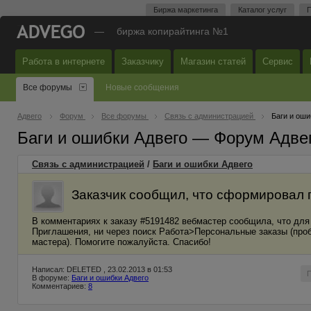
Биржа маркетинга
Каталог услуг
П
—
биржа копирайтинга №1
Работа в интернете
Заказчику
Магазин статей
Сервис
Все форумы
Новые сообщения
Адвего
Форум
Все форумы
Связь с администрацией
Баги и оши
Баги и ошибки Адвего — Форум Адве
Связь с администрацией
/
Баги и ошибки Адвего
Заказчик сообщил, что сформировал п
В комментариях к заказу #5191482 вебмастер сообщила, что дл
Приглашения, ни через поиск Работа>Персональные заказы (проб
мастера). Помогите пожалуйста. Спасибо!
Написал: DELETED , 23.02.2013 в 01:53
В форуме:
Баги и ошибки Адвего
Комментариев:
8