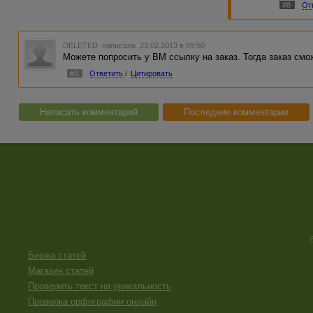
#8
От
DELETED
написала 23.02.2013 в 09:50
Можете попросить у ВМ ссылку на заказ. Тогда заказ см
#5
Ответить
/
Цитировать
Написать комментарий
Последние комментарии
Биржа статей
Магазин статей
Проверить текст на уникальность
Проверка орфографии онлайн