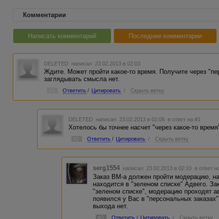
Комментарии
Написать комментарий
Последние комментарии
DELETED
написал 23.02.2013 в 02:03
Ждите. Может пройти какое-то время. Получите через "пе
заглядывать смысла нет.
#1
Ответить
/
Цитировать
/
Скрыть ветку
DELETED
написал 23.02.2013 в 02:06
в ответ на #1
Хотелось бы точнее насчет "через какое-то время"
#2
Ответить
/
Цитировать
/
Скрыть ветку
serg1554
написал 23.02.2013 в 02:10
в ответ н
Заказ ВМ-а должен пройти модерацию, на
находится в "зеленом списке" Адвего. За
"зеленом списке", модерацию проходят ав
появился у Вас в "персональных заказах"
выхода нет.
#3
Ответить
/
Цитировать
/
Скрыть ветку