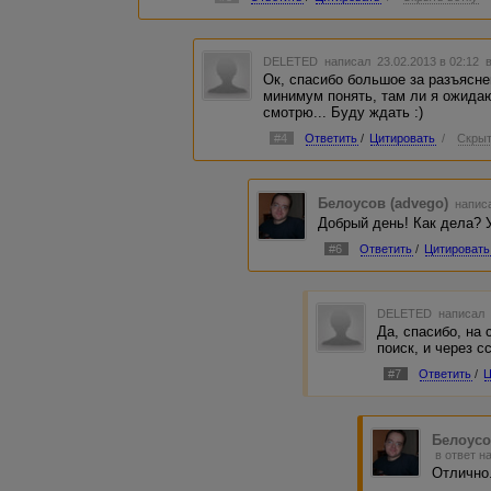
DELETED
написал 23.02.2013 в 02:12
Ок, спасибо большое за разъяснен
минимум понять, там ли я ожидаю
смотрю... Буду ждать :)
#4
Ответить
/
Цитировать
/
Скрыт
Белоусов (advego)
написа
Добрый день! Как дела? 
#6
Ответить
/
Цитировать
DELETED
написал 
Да, спасибо, на
поиск, и через с
#7
Ответить
/
Ц
Белоусо
в ответ н
Отлично