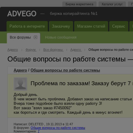
Биржа маркетинга
Каталог услуг
П
—
биржа копирайтинга №1
Работа в интернете
Заказчику
Магазин статей
Сервис
Все форумы
Новые сообщения
Адвего
Форум
Все форумы
Адвего
Общие вопросы по работе с
Общие вопросы по работе системы 
Адвего
/
Общие вопросы по работе системы
Проблема по заказам! Заказу берут 7
Добрый день.
В чем может быть проблема. Добавил заказ на написание статьи в
Вчера тоже подобное было взяли одну работу 3!
Вот заказ "взял заказ #7450092"
как бороться и где смотреть. Каждый день в минус вгоняет!
Написал: DELETED , 19.11.2013 в 11:47
В форуме:
Общие вопросы по работе системы
Комментариев:
7