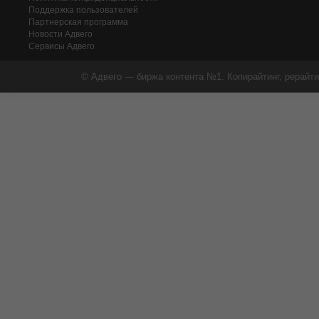
Поддержка пользователей
Партнерская программа
Новости Адвего
Сервисы Адвего
© Адвего — биржа контента №1. Копирайтинг, рерайти