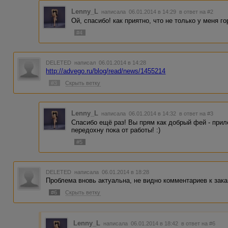
Lenny_L
написала 06.01.2014 в 14:29
в ответ на #2
Ой, спасибо! как приятно, что не только у меня горе! 
#4
DELETED
написал 06.01.2014 в 14:28
http://advego.ru/blog/read/news/1455214
#3
Скрыть ветку
Lenny_L
написала 06.01.2014 в 14:32
в ответ на #3
Спасибо ещё раз! Вы прям как добрый фей - прил
передохну пока от работы! :)
#5
DELETED
написала 06.01.2014 в 18:28
Проблема вновь актуальна, не видно комментариев к зака
#6
Скрыть ветку
Lenny_L
написала 06.01.2014 в 18:42
в ответ на #6