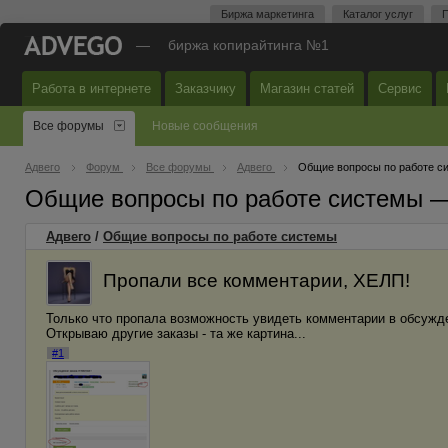
Биржа маркетинга
Каталог услуг
П
—
биржа копирайтинга №1
Работа в интернете
Заказчику
Магазин статей
Сервис
Все форумы
Новые сообщения
Адвего
Форум
Все форумы
Адвего
Общие вопросы по работе с
Общие вопросы по работе системы 
Адвего
/
Общие вопросы по работе системы
Пропали все комментарии, ХЕЛП!
Только что пропала возможность увидеть комментарии в обсужден
Открываю другие заказы - та же картина...
#1