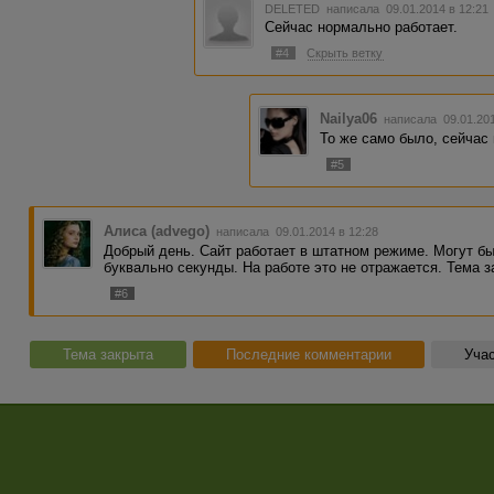
DELETED
написала 09.01.2014 в 12:2
Сейчас нормально работает.
#4
Скрыть ветку
Nailya06
написала 09.01.20
То же само было, сейчас
#5
Алиса (advego)
написала 09.01.2014 в 12:28
Добрый день. Сайт работает в штатном режиме. Могут бы
буквально секунды. На работе это не отражается. Тема з
#6
Тема закрыта
Последние комментарии
Учас