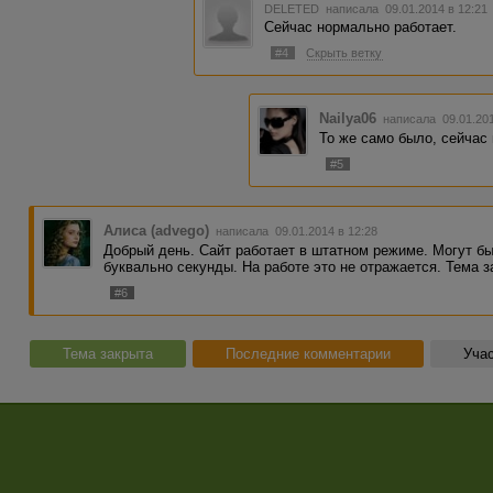
DELETED
написала 09.01.2014 в 12:2
Сейчас нормально работает.
#4
Скрыть ветку
Nailya06
написала 09.01.20
То же само было, сейчас
#5
Алиса (advego)
написала 09.01.2014 в 12:28
Добрый день. Сайт работает в штатном режиме. Могут бы
буквально секунды. На работе это не отражается. Тема з
#6
Тема закрыта
Последние комментарии
Учас