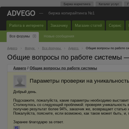
Биржа маркетинга
Каталог услуг
П
—
биржа копирайтинга №1
Работа в интернете
Заказчику
Магазин статей
Сервис
Все форумы
Новые сообщения
Адвего
Форум
Все форумы
Адвего
Общие вопросы по работе с
Общие вопросы по работе системы 
Адвего
/
Общие вопросы по работе системы
Параметры проверки на уникальност
Добрый день.
Подскажите, пожалуйста, какие параметры необходимо выставить
Столкнулось со следующей проблемой: проверяя уникальность в
получаю результат более 94%, заказчик же, возвращает статью н
Пожалуйста, поясните, если возможно, как такое может быть, и,
Заранее благодарю за ответ.
#1