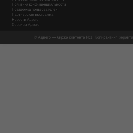
Политика конфиденциальности
Поддержка пользователей
Партнерская программа
Новости Адвего
Сервисы Адвего
© Адвего — биржа контента №1. Копирайтинг, рерайти