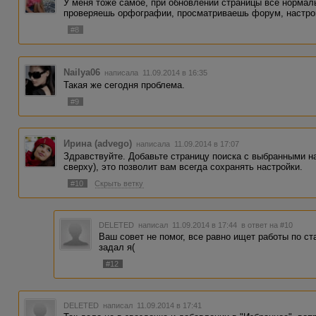
У меня тоже самое, при обновлении страницы все нормаль
проверяешь орфографии, просматриваешь форум, настро
#8
Nailya06
написала 11.09.2014 в 16:35
Такая же сегодня проблема.
#9
Ирина (advego)
написала 11.09.2014 в 17:07
Здравствуйте. Добавьте страницу поиска с выбранными на
сверху), это позволит вам всегда сохранять настройки.
#10
Скрыть ветку
DELETED
написал 11.09.2014 в 17:44
в ответ на #10
Ваш совет не помог, все равно ищет работы по ст
задал я(
#12
DELETED
написал 11.09.2014 в 17:41