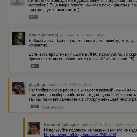
Так дело не в звездочке и добавлении в "Избранное", воп
настройки? Еще вчера просто нажимал поиск работы и по
в сегодня уже такого нет((((
#11
Алиса (advego)
написала 11.09.2014 в 18:41
Добрый день. Нам не удается повторить ошибку, которую
корректно.
Если есть проблема - пишите в ЛПА, пожалуйста, со ск
браузер, как вы ее обновляете (кнопкой "искать" или F5).
#13
playthign
написал 27.05.2016 в 20:31
Настройки поиска работы сбываются каждый божий день
критериев в выборе работы всего два: цена и "исключит
так как один вписанный ник в строку уменьшает число ра
#14
Скрыть ветку
Евгений (advego)
написал 27.05.2016 в 23:06
в ответ
Используйте подписку на заказы и ничего не буд
http://advego.ru/blog/read/news/2490799