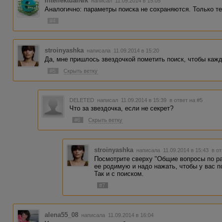
IntellektualNik
написал 11.09.2014 в 15:05
Аналогично: параметры поиска не сохраняются. Только т
#4
stroinyashka
написала 11.09.2014 в 15:20
Да, мне пришлось звездочкой пометить поиск, чтобы кажд
#5
Скрыть ветку
DELETED
написал 11.09.2014 в 15:39
в ответ на #5
Что за звездочка, если не секрет?
#6
Скрыть ветку
stroinyashka
написала 11.09.2014 в 15:43
в о
Посмотрите сверху "Общие вопросы по ра
ее родимую и надо нажать, чтобы у вас п
Так и с поиском.
#7
alena55_08
написала 11.09.2014 в 16:04