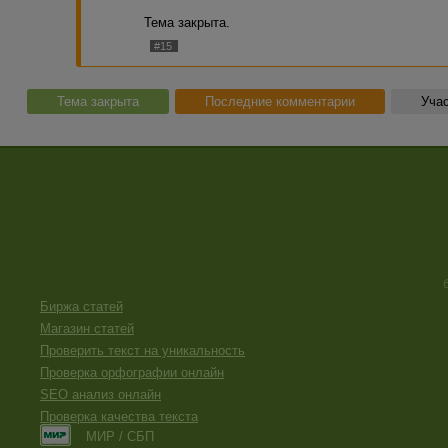
Тема закрыта.
#15
Тема закрыта
Последние комментарии
Учас
Биржа статей
Магазин статей
Проверить текст на уникальность
Проверка орфографии онлайн
SEO анализ онлайн
Проверка качества текста
МИР / СБП