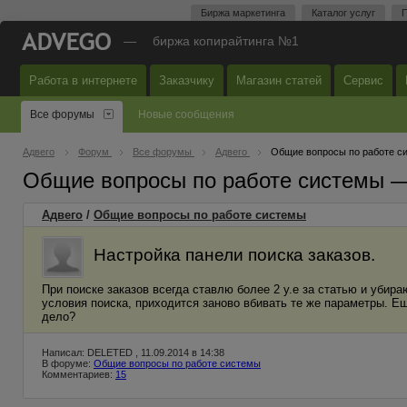
Биржа маркетинга
Каталог услуг
П
—
биржа копирайтинга №1
Работа в интернете
Заказчику
Магазин статей
Сервис
Все форумы
Новые сообщения
Адвего
Форум
Все форумы
Адвего
Общие вопросы по работе с
Общие вопросы по работе системы 
Адвего
/
Общие вопросы по работе системы
Настройка панели поиска заказов.
При поиске заказов всегда ставлю более 2 у.е за статью и убир
условия поиска, приходится заново вбивать те же параметры. Еще
дело?
Написал: DELETED , 11.09.2014 в 14:38
В форуме:
Общие вопросы по работе системы
Комментариев:
15