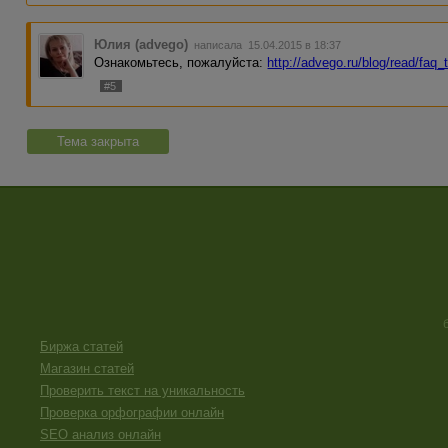
Юлия (advego)
написала 15.04.2015 в 18:37
Ознакомьтесь, пожалуйста:
http://advego.ru/blog/read/faq
#5
Тема закрыта
Биржа статей
Магазин статей
Проверить текст на уникальность
Проверка орфографии онлайн
SEO анализ онлайн