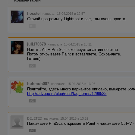
Комментарии
hosstel
написал 15.04.2015 в 12:57
Скачай программку Lightshot и все, там очень просто.
#1
juli170378
написала 15.04.2015 в 13:11
Нажать Alt + PrntScr - скопируется активное окно.
Потом открываете Paint и вставляете. Сохраняете.
Готово)
#2
hohmoh007
написала 15.04.2015 в 13:26
Почитайте, здесь много вариантов описано, выберете боле
http://advego.ru/blog/read/faq_terms/1298523
#3
DELETED
написала 15.04.2015 в 13:52
Нажимаете PrntScr, открываете Paint и нажимаете Ctrl+V -
#4