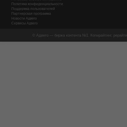
Политика конфиденциальности
Поддержка пользователей
Партнерская программа
Новости Адвего
Сервисы Адвего
© Адвего — биржа контента №1. Копирайтинг, рерайти