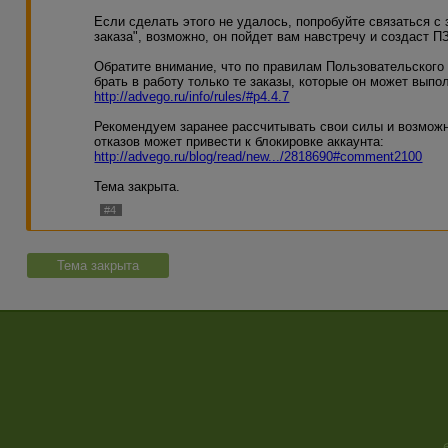
Если сделать этого не удалось, попробуйте связаться с
заказа", возможно, он пойдет вам навстречу и создаст П
Обратите внимание, что по правилам Пользовательского
брать в работу только те заказы, которые он может выпол
http://advego.ru/info/rules/#p4.4.7
Рекомендуем заранее рассчитывать свои силы и возможн
отказов может привести к блокировке аккаунта:
http://advego.ru/blog/read/new.../2818690#comment2100
Тема закрыта.
#4
Тема закрыта