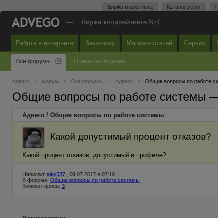
Биржа маркетинга
Каталог услуг
П
—
биржа копирайтинга №1
Работа в интернете
Заказчику
Магазин статей
Сервис
Все форумы
Новые сообщения
Адвего
Форум
Все форумы
Адвего
Общие вопросы по работе с
Общие вопросы по работе системы 
Адвего
/
Общие вопросы по работе системы
Какой допустимый процент отказов?
Какой процент отказов, допустимый в профиле?
Написал:
alex587
, 09.07.2017 в 07:19
В форуме:
Общие вопросы по работе системы
Комментариев:
3