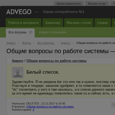
Биржа маркетинга
Каталог услуг
П
—
биржа копирайтинга №1
Работа в интернете
Заказчику
Магазин статей
Сервис
Все форумы
Новые сообщения
Адвего
Форум
Все форумы
Адвего
Общие вопросы по работе с
Общие вопросы по работе системы 
Адвего
/
Общие вопросы по работе системы
Белый список.
Здравствуйте. Я не уверена баг это или так и нужно, поэтому сп
Участвую в тендере, заказчик одобряет, в пз появляется заказ 
"бс" посмотреть у кого я там нахожусь, а в списке данного заказ
за это время не единожды появлялись такие пз и сейчас есть, а 
Написала: DELETED , 22.12.2017 в 16:45
В форуме:
Общие вопросы по работе системы
Комментариев:
4