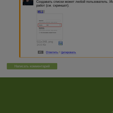
Создавать списки может любой пользователь. И
работ (см. скриншот).
#5.1
511x348, png
14.6 Kb
#5
Ответить
/
Цитировать
Написать комментарий