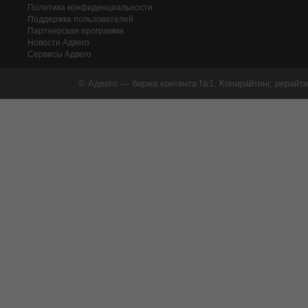
Политика конфиденциальности
Поддержка пользователей
Партнерская программа
Новости Адвего
Сервисы Адвего
© Адвего — биржа контента №1. Копирайтинг, рерайти