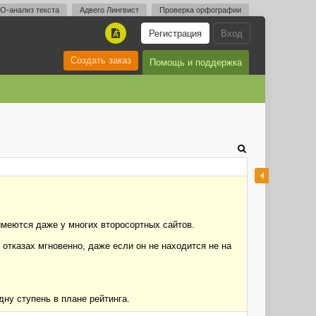
O-анализ текста
Адвего Лингвист
Проверка орфографии
Регистрация
Вход
A
Создать заказ
Помощь и поддержка
имеются даже у многих второсортных сайтов.
отказах мгновенно, даже если он не находится не на
ну ступень в плане рейтинга.