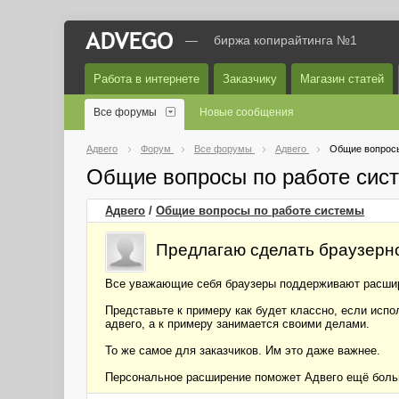
—
биржа копирайтинга №1
Работа в интернете
Заказчику
Магазин статей
Все форумы
Новые сообщения
Адвего
Форум
Все форумы
Адвего
Общие вопросы
Общие вопросы по работе сис
Адвего
/
Общие вопросы по работе системы
Предлагаю сделать браузерн
Все уважающие себя браузеры поддерживают расширен
Представьте к примеру как будет классно, если испо
адвего, а к примеру занимается своими делами.
То же самое для заказчиков. Им это даже важнее.
Персональное расширение поможет Адвего ещё больше