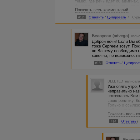
темах, где речь идёт об админах
баррикады, личного пиара и всяк
Показать весь комментарий
тем на форумах.И обстановка был
последнее время.
#12
Ответить
/
Цитировать
/
Скры
Белоусов (advego)
напис
Доброй ночи! Если Вы об
тоже Сергеем зовут. Пож
по Вашему необходимо н
конечно, по возможности
#13
Ответить
/
Цитирова
DELETED
написала
Уже опять утро,
неправильно назв
показалось Вам 
свою реплику, б
Только о ссылках
сайта и читаете
Показать весь к
может, сформули
названии темы е
#14
Ответить
/
негативном конте
отзывается.Как-
эмоциями.
Только не надо 
Белоусо