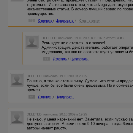
очень быстро сейчас проверяет статьи. Я подозреваю, чт
тщательно. И это связано с тем, что advego дал такую ре
некачественные статьи. В advego лучший сервис по прове
преимущество.
#3
Ответить
/
Цитировать
/
Скрыть ветку
DELETED
написала 19.10.2009 в 19:16
в ответ на #3
Речь идет не о статьях, а о заказе!
Администрация, действительно, работает операти
модерацию, так как не соответствует условиям б
#4
Ответить
/
Цитировать
DELETED
написала 19.10.2009 в 20:25
Понятно, я только статьи пишу. Думаю, что статьи прод
лучше, если бы все были очень дешевыми. Но я сомнева
времен.
#5
Ответить
/
Цитировать
DELETED
написала 20.10.2009 в 19:25
Не знаю, у меня нареканий нет. Заметила, если пускаю за
доступен авторам. А если после 9-10 вечера - тогда боль
авторы начнут работу.