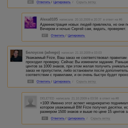
#6
Ответить
/
Цитировать
/
Скрыть ветку
Alexa0105
написала 20.10.2009 в 20:37
в ответ на #6
Администрация новых людей привлекла, но они п
Вечером и ночью Сергей сам, видать, проверяет.
#7
Ответить
/
Цитировать
Белоусов (advego)
написал 21.10.2009 в 03:03
Уважаемый Firze, Ваш заказ не соответствовал правилам 
проходил проверку. Сейчас Вы изменили задание. Раньше
центов за 1000 знаков, при этом желая получить уникаль
заказ не пропустили, либо остановили после дополнитель
соответствии с правилами, и он очень быстро будет прох
#8
Ответить
/
Цитировать
/
Скрыть ветку
DELETED
написала 21.10.2009 в 03:58
в ответ на #8
+100! Именно этот аспект неоднократно поднимал
котором уважаемый ВМ Firze получил десятки, ес
размером 1500 знаков и выше по цене 15 центов за
#9
Ответить
/
Цитировать
/
Скрыть ветку