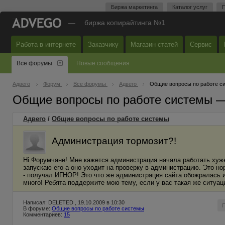
Биржа маркетинга
Каталог услуг
П
—
биржа копирайтинга №1
Работа в интернете
Заказчику
Магазин статей
Сервис
Все форумы
Новые сообщения
Адвего
Форум
Все форумы
Адвего
Общие вопросы по работе с
Общие вопросы по работе системы 
Адвего
/
Общие вопросы по работе системы
Администрация тормозит?!
Hi Форумчане! Мне кажется администрация начала работать хуже
запускаю его а оно уходит на проверку в администрацию. Это но
- получал ИГНОР! Это что же администрация сайта обожралась или
много! Ребята поддержите мою тему, если у вас такая же ситуац
Написал: DELETED , 19.10.2009 в 10:30
В форуме:
Общие вопросы по работе системы
Комментариев:
15