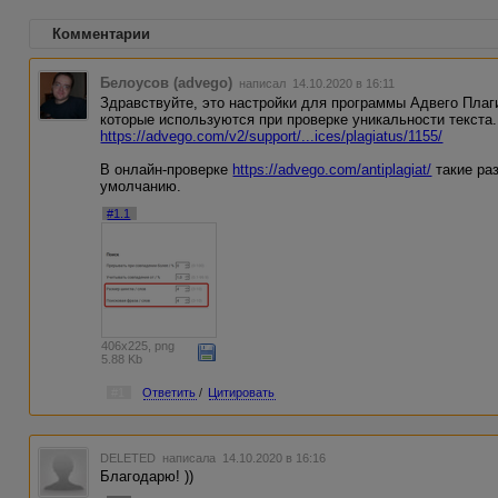
Комментарии
Белоусов (advego)
написал 14.10.2020 в 16:11
Здравствуйте, это настройки для программы Адвего Пла
которые используются при проверке уникальности текста.
https://advego.com/v2/support/...ices/plagiatus/1155/
В онлайн-проверке
https://advego.com/antiplagiat/
такие ра
умолчанию.
#1.1
406x225, png
5.88 Kb
#1
Ответить
/
Цитировать
DELETED
написала 14.10.2020 в 16:16
Благодарю! ))