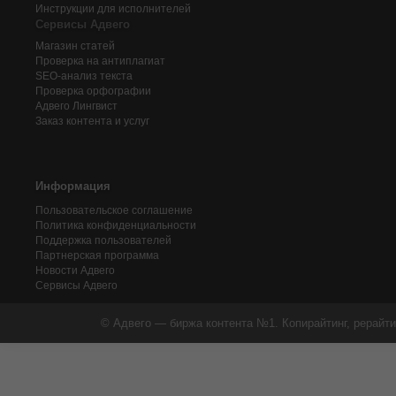
Инструкции для исполнителей
Сервисы Адвего
Магазин статей
Проверка на антиплагиат
SEO-анализ текста
Проверка орфографии
Адвего
Лингвист
Заказ контента и услуг
Информация
Пользовательское соглашение
Политика конфиденциальности
Поддержка пользователей
Партнерская программа
Новости Адвего
Сервисы Адвего
© Адвего — биржа контента №1. Копирайтинг, рерайти