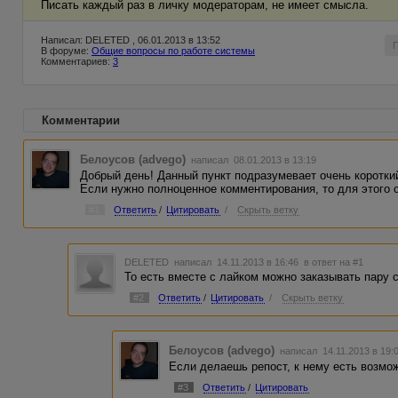
Писать каждый раз в личку модераторам, не имеет смысла.
Написал: DELETED , 06.01.2013 в 13:52
В форуме:
Общие вопросы по работе системы
Комментариев:
3
Комментарии
Белоусов (advego)
написал 08.01.2013 в 13:19
Добрый день! Данный пункт подразумевает очень коротки
Если нужно полноценное комментирования, то для этого 
#1
Ответить
/
Цитировать
/
Скрыть ветку
DELETED
написал 14.11.2013 в 16:46
в ответ на #1
То есть вместе с лайком можно заказывать пару 
#2
Ответить
/
Цитировать
/
Скрыть ветку
Белоусов (advego)
написал 14.11.2013 в 19
Если делаешь репост, к нему есть возмо
#3
Ответить
/
Цитировать