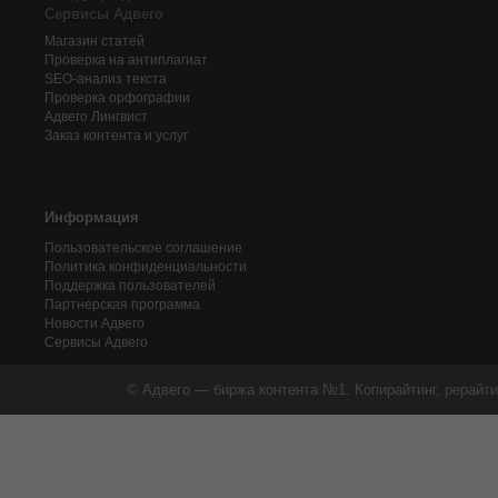
Сервисы Адвего
Магазин статей
Проверка на антиплагиат
SEO-анализ текста
Проверка орфографии
Адвего
Лингвист
Заказ контента и услуг
Информация
Пользовательское соглашение
Политика конфиденциальности
Поддержка пользователей
Партнерская программа
Новости Адвего
Сервисы Адвего
© Адвего — биржа контента №1. Копирайтинг, рерайти