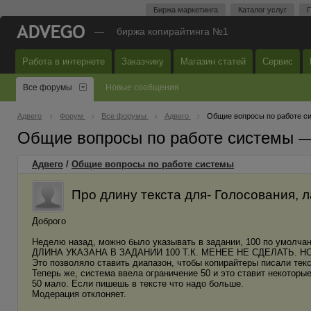
Биржа маркетинга
Каталог услуг
П
—
биржа копирайтинга №1
Работа в интернете
Заказчику
Магазин статей
Сервис
Все форумы
Новые сообщения
Адвего
Форум
Все форумы
Адвего
Общие вопросы по работе с
Общие вопросы по работе системы 
Адвего
/
Общие вопросы по работе системы
Про длину текста для- Голосования, 
Доброго
Неделю назад, можно было указывать в задании, 100 по умолчан
ДЛИНА УКАЗАНА В ЗАДАНИИ 100 Т.К. МЕНЕЕ НЕ СДЕЛАТЬ. Н
Это позволяло ставить диапазон, чтобы копирайтеры писали тек
Теперь же, система ввела ограничение 50 и это ставит некоторые
50 мало. Если пишешь в тексте что надо больше.
Модерация отклоняет.