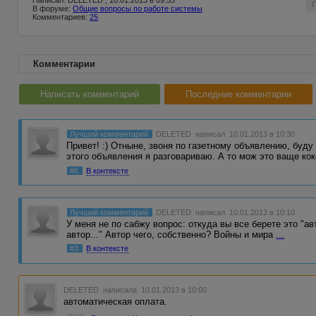
Написал: DELETED , 10.01.2013 в 09:55
В форуме:
Общие вопросы по работе системы
Комментариев:
25
Комментарии
Написать комментарий
Последние комментарии
Лучший комментарий
DELETED
написал 10.01.2013 в 10:30
Привет! :) Отныне, звоня по газетному объявлению, буду
этого объявления я разговариваю. А то мож это ваще ко
#6
В контексте
Лучший комментарий
DELETED
написал 10.01.2013 в 10:10
У меня не по сабжу вопрос: откуда вы все берете это "авт
автор..." Автор чего, собственно? Войны и мира
...
#3
В контексте
DELETED
написала 10.01.2013 в 10:00
автоматическая оплата.