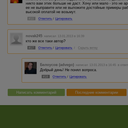
никто вам этих больше не даст. Хочу или мало - это не ар
ее не выправите или не выложите достойные примеры рабо
высокой оплатой не возьмут.
#10
Ответить
/
Цитировать
novak245
написал 13.01.2013 в 16:39
кто же все таки автор?
#17
Ответить
/
Цитировать
/
Скрыть ветку
Белоусов (advego)
написал 13.01.2013 в 16:45
в отве
Добрый день! Не понял вопроса.
#18
Ответить
/
Цитировать
Написать комментарий
Последние комментарии