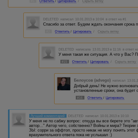
#1
Ответить
/
Цитировать
/
Скрыть ветку
DELETED
написал 10.01.2013 в 10:04
в ответ на #1
Спасибо за ответ. Будем ждать окончания срока 
#2
Ответить
/
Цитировать
/
Скрыть ветку
DELETED
написала 13.01.2013 в 11:16
в ответ н
У меня такая же ситуация. А что у Вас?
#15
Ответить
/
Цитировать
/
Скрыть ветку
Белоусов (advego)
написал 13.01.
Добрый день! Не нужно волновать
установленные сроки, она будет 
#16
Ответить
/
Цитировать
Лучший комментарий
DELETED
написал 10.01.2013 в 10:10
У меня не по сабжу вопрос: откуда вы все берете это "авт
автор..." Автор чего, собственно? Войны и мира? Теории
ЗЫ: сорри за оффтоп, просто никак не могу понять этот
вразумительного ответа пока не услышал :)