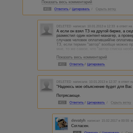
Показать весь комментарий
понятным)))
#11
Ответить
/
Цитировать
/
Скрыть ветку
DELETED
написал 10.01.2013 в 12:33
в ответ на
А если он взял ТЗ на другой бирже, а сю
разместил один контент-манагер, а прове
случаев человек оплативший/не оплативш
ТЗ, если термин "автор" вообще можно пр
мне, то же самое, что "автор списка необ
записку на уроке передал автор, сидящий
Показать весь комментарий
доске пример и вызвал другого автора дл
букв на заборе" и ты ды и ты пы :)
#12
Ответить
/
Цитировать
DELETED
написала 10.01.2013 в 12:37
в ответ н
"Надеюсь мое объяснение будет для Вас 
Потрясающе.
#13
Ответить
/
Цитировать
/
Скрыть ветку
devatyh
написал 15.02.2017 в 00:55
в
Согласен.
#19
Ответить
/
Цитировать
/
Скры