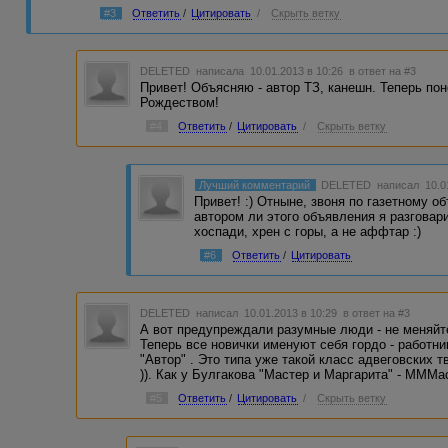
#3
Ответить
/
Цитировать
/
Скрыть ветку
DELETED
написала 10.01.2013 в 10:26
в ответ на #3
Привет! Объясняю - автор ТЗ, канешн. Теперь пон
Рождеством!
#4
Ответить
/
Цитировать
/
Скрыть ветку
Лучший комментарий
DELETED
написал 10.0
Привет! :) Отныне, звоня по газетному о
автором ли этого объявления я разговар
хоспади, хрен с горы, а не аффтар :)
#6
Ответить
/
Цитировать
DELETED
написал 10.01.2013 в 10:29
в ответ на #3
А вот предупреждали разумные люди - не меняйте
Теперь все новички именуют себя гордо - работн
"Автор" . Это типа уже такой класс адвеговских т
)). Как у Булгакова "Мастер и Маргарита" - МММа
#5
Ответить
/
Цитировать
/
Скрыть ветку