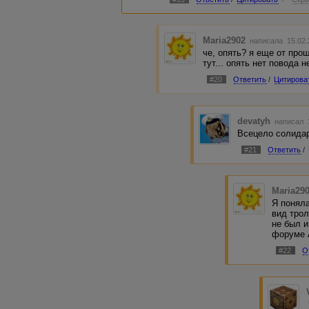
Maria2902
написала 15.02.
че, опять? я еще от про
тут... опять нет повода н
#20
Ответить
/
Цитирова
devatyh
написал 1
Всецело солида
#21
Ответить
/
Maria29
Я понял
вид тро
не был и
форуме 
#22
О