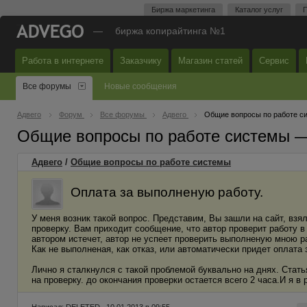
Биржа маркетинга
Каталог услуг
П
—
биржа копирайтинга №1
Работа в интернете
Заказчику
Магазин статей
Сервис
Все форумы
Новые сообщения
Адвего
Форум
Все форумы
Адвего
Общие вопросы по работе с
Общие вопросы по работе системы 
Адвего
/
Общие вопросы по работе системы
Оплата за выполненую работу.
У меня возник такой вопрос. Представим, Вы зашли на сайт, взя
проверку. Вам приходит сообщение, что автор проверит работу в
автором истечет, автор не успеет проверить выполненую мною р
Как не выполненая, как отказ, или автоматически придет оплата 
Лично я сталкнулся с такой проблемой буквально на днях. Стат
на проверку. до окончания проверки остается всего 2 часа.И я в