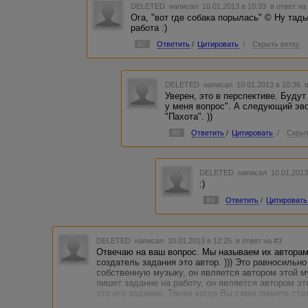
DELETED
написал 10.01.2013 в 10:33
в ответ на
Ога, "вот где собака порылась" © Ну тады
работа :)
#7
Ответить
/
Цитировать
/
Скрыть ветку
DELETED
написал 10.01.2013 в 10:36
Уверен, это в перспективе. Будут
у меня вопрос". А следующий эво
"Пахота". ))
#8
Ответить
/
Цитировать
/
Скрыт
DELETED
написал 10.01.2013
:)
#9
Ответить
/
Цитировать
DELETED
написал 10.01.2013 в 12:25
в ответ на #3
Отвечаю на ваш вопрос. Мы называем их авторам
создатель задания это автор. ))) Это равносильно
собственную музыку, он является автором этой му
пишет задание на работу, он является автором эт
это его задание. Также когда Вы сами пишите ста
являетесь автором, автором своей статьи. ))) Н