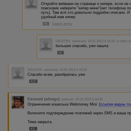
Откройте вебмани на странице о кипере, если не 
поисковик наберите "кипер мини"(нет телефона по
путь). Там всё это довольно подробно описано. И
удобный вам кипер.
#6
Скрыть ветку
DELETED
написала 16.01.2013 в 16:26
в ответ н
большое спасибо, уже нашла
#9
DELETED
написала 16.01.2013 в 16:26
Спасибо всем, разобралась уже
#10
Евгений (advego)
написал 16.01.2013 в 16:35
Ограничения кошелька Webmoney Mini: [
ссылки видны то
Включите подтверждение платежей через SMS и ваша пр
Тема закрыта.
#11