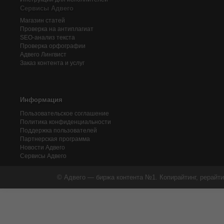
Сервисы Адвего
Магазин статей
Проверка на антиплагиат
SEO-анализ текста
Проверка орфографии
Адвего
Лингвист
Заказ контента и услуг
Информация
Пользовательское соглашение
Политика конфиденциальности
Поддержка пользователей
Партнерская программа
Новости Адвего
Сервисы Адвего
© Адвего — биржа контента №1. Копирайтинг, рерайти