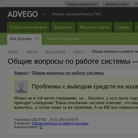
Биржа маркетинга
Каталог услуг
П
—
биржа копирайтинга №1
Работа в интернете
Заказчику
Магазин статей
Сервис
Все форумы
Новые сообщения
Адвего
Форум
Все форумы
Адвего
Общие вопросы по работе с
Общие вопросы по работе системы 
Адвего
/
Общие вопросы по работе системы
Проблемы с выводом средств на кош
Может не в той ветке спрашиваю, но... Коллеги, у кого была по
приходит сообщение "Ваша платежная система отвечает, что ваш
вывелись, а потом снова та же проблема. А на ВМ все нормальн
Написала: DELETED , 16.01.2013 в 00:23
В форуме:
Общие вопросы по работе системы
Комментариев:
11