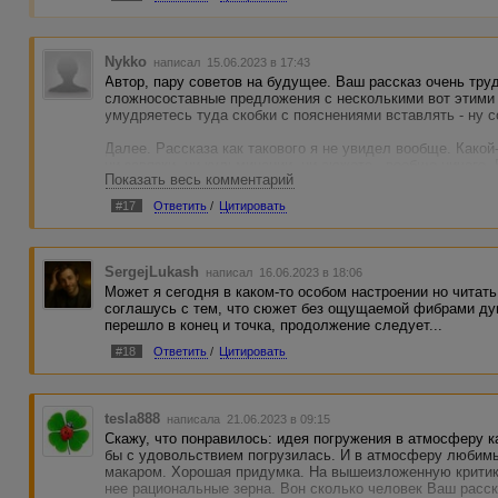
Nykko
написал 15.06.2023 в 17:43
Автор, пару советов на будущее. Ваш рассказ очень тру
сложносоставные предложения с несколькими вот этими 
умудряетесь туда скобки с пояснениями вставлять - ну 
Далее. Рассказа как такового я не увидел вообще. Какой-
ни завязки, ни кульминации, ни сюжета - вообще ничего. 
Показать весь комментарий
Техническая часть... Ну это что-то мягко говоря странно
#17
Ответить
/
Цитировать
защитить Землю от излучения? А не лучше ли разместить
намного проще, дешевле, быстрее, эффективнее, технол
Про изобретение главгероини ничего говорить не буду, по
SergejLukash
написал 16.06.2023 в 18:06
перечитывать - нет никакого смысла. (5D - это как вообщ
Может я сегодня в каком-то особом настроении но читать
соглашусь с тем, что сюжет без ощущаемой фибрами ду
В общем, согласен с большинством комментариев сверху
перешло в конец и точка, продолжение следует...
#18
Ответить
/
Цитировать
tesla888
написала 21.06.2023 в 09:15
Скажу, что понравилось: идея погружения в атмосферу к
бы с удовольствием погрузилась. И в атмосферу любим
макаром. Хорошая придумка. На вышеизложенную критику
нее рациональные зерна. Вон сколько человек Ваш расск