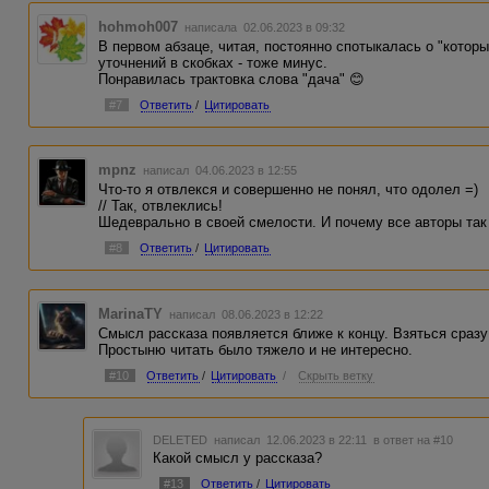
hohmoh007
написала 02.06.2023 в 09:32
В первом абзаце, читая, постоянно спотыкалась о "котор
уточнений в скобках - тоже минус.
Понравилась трактовка слова "дача" 😊
#7
Ответить
/
Цитировать
mpnz
написал 04.06.2023 в 12:55
Что-то я отвлекся и совершенно не понял, что одолел =)
// Так, отвлеклись!
Шедеврально в своей смелости. И почему все авторы так
#8
Ответить
/
Цитировать
MarinaTY
написал 08.06.2023 в 12:22
Смысл рассказа появляется ближе к концу. Взяться сразу
Простыню читать было тяжело и не интересно.
#10
Ответить
/
Цитировать
/
Скрыть ветку
DELETED
написал 12.06.2023 в 22:11
в ответ на #10
Какой смысл у рассказа?
#13
Ответить
/
Цитировать