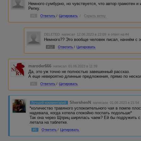
Немного сумбурно, но чувствуется, что автор грамотен и 
Репку.
#4
Ответить
/
Цитировать
/
Скрыть ветку
DELETED
написал 12.06.2023 в 22:09
в ответ на #4
Немного?? Это вообще человек писал, начнём с э
#12
Ответить
/
Цитировать
maroder666
написал 01.06.2023 в 11:39
Да, это уж точно не полностью завешенный рассказ.
А еще невероятно длинные предложения, прямо по нескол
#5
Ответить
/
Цитировать
ShershenN
Лучший комментарий
написала 01.06.2023 в 21:54
*количество травяного успокоительного чая в помпе пло
надевала, когда хотела спокойно поспать подольше*
Так она через Щприц ширялась чаем? Ей бы подружить с 
летала на таблетке.
#6
Ответить
/
Цитировать