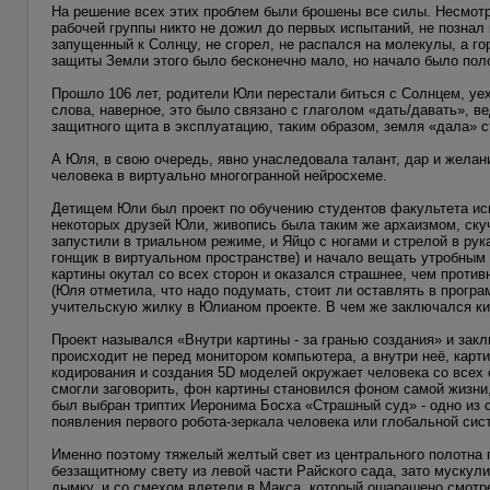
На решение всех этих проблем были брошены все силы. Несмот
рабочей группы никто не дожил до первых испытаний, не познал 
запущенный к Солнцу, не сгорел, не распался на молекулы, а г
защиты Земли этого было бесконечно мало, но начало было пол
Прошло 106 лет, родители Юли перестали биться с Солнцем, уеха
слова, наверное, это было связано с глаголом «дать/давать», в
защитного щита в эксплуатацию, таким образом, земля «дала» ст
А Юля, в свою очередь, явно унаследовала талант, дар и желани
человека в виртуально многогранной нейросхеме.
Детищем Юли был проект по обучению студентов факультета и
некоторых друзей Юли, живопись была таким же архаизмом, скучн
запустили в триальном режиме, и Яйцо с ногами и стрелой в ру
гонщик в виртуальном пространстве) и начало вещать утробным 
картины окутал со всех сторон и оказался страшнее, чем против
(Юля отметила, что надо подумать, стоит ли оставлять в прогр
учительскую жилку в Юлианом проекте. В чем же заключался 
Проект назывался «Внутри картины - за гранью создания» и закл
происходит не перед монитором компьютера, а внутри неё, кар
кодирования и создания 5D моделей окружает человека со всех 
смогли заговорить, фон картины становился фоном самой жизни,
был выбран триптих Иеронима Босха «Страшный суд» - одно из 
появления первого робота-зеркала человека или глобальной си
Именно поэтому тяжелый желтый свет из центрального полотна п
беззащитному свету из левой части Райского сада, зато мускул
дымку, и со смехом влетели в Макса, который ошарашено смотрел