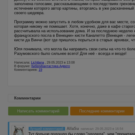
заполнена голосами, рассказывающими о последствиях греховн
истечении которого автор картины, вторгаясь в уже раскаченный
своего шедевра.
Программу можно запустить в любом удобном для вас месте, со 
которая никому не помешает. Хотя, конечно, даже в кафе старо
рассчитывала на использование дома. И за последнюю неделю е
французского посла в Венеции» кисти Каналетто (Венеция - лег
кисти да Винчи (вот где пришлось порыться в старых архивах, ч
Юля понимала, что могла бы направить свои силы на что-то бол
Разумовского было сильнее всего! Для неё - всегда и везде!
Написала:
Lichtlana
, 29.05.2023 в 13:08
В форуме:
Киберфантастика Адвего
Комментариев:
19
Комментарии
Написать комментарий
Последние комментарии
AllaSu
Лучший комментарий
написал 29.05.2023 в 16:54
Тут больше подошло бы слово "одолела", чем "прочитала