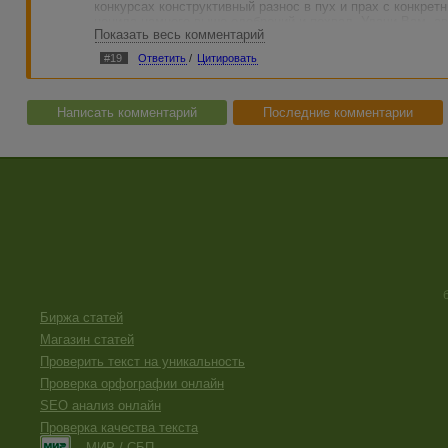
конкурсах конструктивный разнос в пух и прах с конкр
ценила намного выше одобрений и похвал. Удачи Вам, ав
Показать весь комментарий
#19
Ответить
/
Цитировать
Написать комментарий
Последние комментарии
Биржа статей
Магазин статей
Проверить текст на уникальность
Проверка орфографии онлайн
SEO анализ онлайн
Проверка качества текста
МИР / СБП