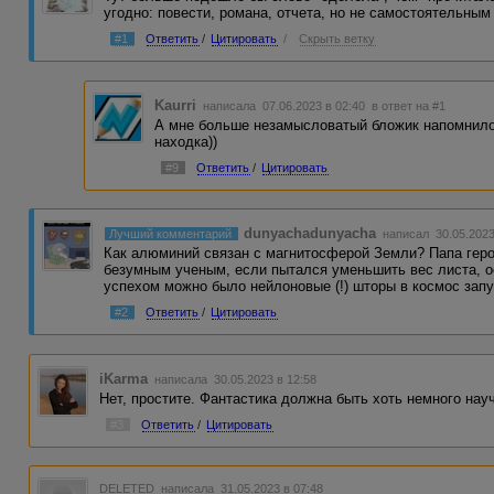
угодно: повести, романа, отчета, но не самостоятельным
#1
Ответить
/
Цитировать
/
Скрыть ветку
Kaurri
написала 07.06.2023 в 02:40
в ответ на #1
А мне больше незамысловатый бложик напомнило
находка))
#9
Ответить
/
Цитировать
dunyachadunyacha
Лучший комментарий
написал 30.05.2023
Как алюминий связан с магнитосферой Земли? Папа геро
безумным ученым, если пытался уменьшить вес листа, 
успехом можно было нейлоновые (!) шторы в космос запу
#2
Ответить
/
Цитировать
iKarma
написала 30.05.2023 в 12:58
Нет, простите. Фантастика должна быть хоть немного нау
#3
Ответить
/
Цитировать
DELETED
написала 31.05.2023 в 07:48