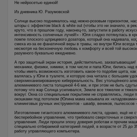
Не нейросетью единой!
Из дневника Ю. Разумовской
Солнце высоко поднималось над нежно-розовым горизонтом, нас
шторы с эффектом black & white out (чтобы это ни значило, в р
круто, что в прошлом году, наконец-то, запустили в работу иск
интенсивность солнечных лучей!» - Юля сладко потянулась в кро
помпе плоского щприцевого дозатора, который она надевала, ког
смеха из-за ее фанатичной веры в травы, но внутри Юли всегда
несмотря на бесконечную любовь к комфорту и всей той высокои
разумного буквально ежедневно.
А про защитный экран история, действительно, захватывающая!
механики, физики, химики, в том числе и папа Юли, бились над
чтобы иметь возможность изготовить какое-то подобие щита, как 
валялась у Юли в туалете, и которую она читала с большим удо
сверхмеханизированную киберреальность. Вес утолщённого алю
алюминиевого листа толщиной 4-6 мм, и при этом не быть сдут
потому что жар Солнца усиливался, Земле все тяжелее и тяжеле
вокруг. Окна со специальным покрытием не справлялись, люди 
окошками под потолком (Юлина мама называла их «кладовками» 
клининговых ручных инструментов - швабр, веников, пылесосов - к
Изготовление гигантского алюминиевого листа, однако, ещё не
бесперебойное управление, что требовало сверхточных и сверх
управления. Люди прошли эпоху доверия роботам и прочим машин
специально отбираемой категорией людей, в возрасте от 25 до 3
работу управляющего компьютера.