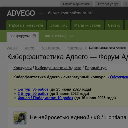
Биржа маркетинга
Каталог услуг
П
—
биржа копирайтинга №1
Работа в интернете
Заказчику
Магазин статей
Сервис
Все форумы
Новые сообщения
Адвего
Форум
Все форумы
Конкурсы
Киберфантастика Адвего
Киберфантастика Адвего — Форум А
Конкурсы
/
Киберфантастика Адвего
/
Первый
тур
Киберфантастика Адвего - литературный конкурс! -
Обсужден
1-й тур: 95 работ
(до 25 июня 2023 года)
2-й тур: 50 работ
(до 9 июля 2023 года)
Финал / Победители: 10 работ
(до 16 июля 2023 года)
Не нейросетью единой / #8 / Lichtlana