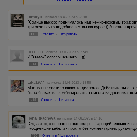
jomoyo
написал 09.06.2023 в 23:48
"Солнце высоко поднималось над нежно-розовым горизонто
три раза нечто подобное в этом конкурсе.)) А ведь я проче
#11
Ответить
/
Цитировать
DELETED
написал 13.06.2023 в 09:49
И "былок" совсем немного... )))
#14
Ответить
/
Цитировать
Lika1977
написала 13.06.2023 в 18:58
Мне тут не хватило каких-то диалогов. Действительно, эт
было бы как-то скомбинировать, немного из дневника, нем
#15
Ответить
/
Цитировать
lena_tkacheva
написала 14.06.2023 в 14:10
Ох, автор, это явно не ваш жанр... Парящий алюминиевы
мощнейшие кабели - просто без комментариев, рука-лицо
#16
Ответить
/
Цитировать