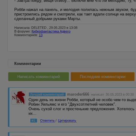
- Завтра поеду, вещи отвезу... Включи мне что ли мелодию, ту, 
Робби нажал на панель, и мелодия полилась нежным звуком, буд
пристроились рядом и смотрели, как тает вдали солнце на верху
сделанный добрыми руками Марты.
Написала: DELETED , 29.05.2023 в 13:08
В форуме:
Киберфантастика Адвего
Комментариев:
13
Комментарии
Написать комментарий
Последние комментарии
maroder666
Лучший комментарий
написал 30.05.2023 в 00:38
Один день из жизни Робби, который не особо чем-то выд
Робин Уильямс и его "Двухсотлетний человек".
Очень сухой слог и простенькие предложения. Хотелось 
их...
#1
Ответить
/
Цитировать