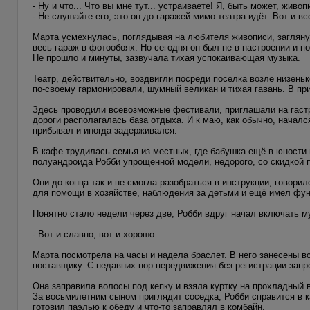
- Ну и что... Что вы мне тут... устраиваете! Я, быть может, жи
- Не слушайте его, это он до гаражей мимо театра идёт. Вот и вс
Марта усмехнулась, поглядывая на любителя живописи, загляну
весь гараж в фотообоях. Но сегодня он был не в настроении и п
Не прошло и минуты, зазвучала тихая успокаивающая музыка.
Театр, действительно, воздвигли посреди поселка возле низень
по-своему гармонировали, шумный великан и тихая гавань. В пр
Здесь проводили всевозможные фестивали, приглашали на гастр
дороги располагалась база отдыха. И к маю, как обычно, начал
прибывал и иногда задерживался.
В кафе трудилась семья из местных, где бабушка ещё в юности 
полуандроида Робби упрощенной модели, недорого, со скидкой п
Они до конца так и не смогла разобраться в инструкции, говори
для помощи в хозяйстве, наблюдения за детьми и ещё имел фун
Понятно стало недели через две, Робби вдруг начал включать м
- Вот и славно, вот и хорошо.
Марта посмотрела на часы и надела браслет. В него занесены в
поставщику. С недавних пор передвижения без регистрации зап
Она заправила волосы под кепку и взяла куртку на прохладный 
За восьмилетним сыном приглядит соседка, Робби справится в ка
готовил паэлью к обеду и что-то заправлял в комбайн.