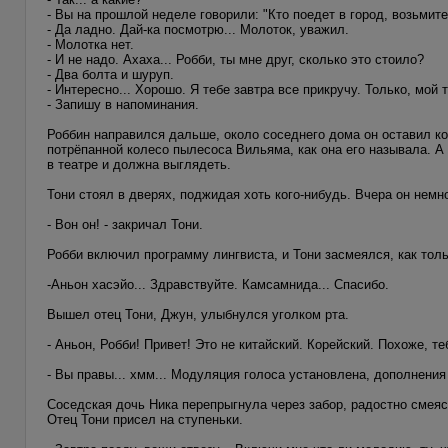
- Вы на прошлой неделе говорили: "Кто поедет в город, возьмите
- Да ладно. Дай-ка посмотрю... Молоток, уважил.
- Молотка нет.
- И не надо. Ахаха... Робби, ты мне друг, сколько это стоило?
- Два болта и шуруп.
- Интересно... Хорошо. Я тебе завтра все прикручу. Только, мой 
- Запишу в напоминания.
Роббин направился дальше, около соседнего дома он оставил к
потрёпанной колесо пылесоса Вильяма, как она его называла. А 
в театре и должна выглядеть.
Тони стоял в дверях, поджидая хоть кого-нибудь. Вчера он немно
- Вон он! - закричал Тони.
Робби включил программу лингвиста, и Тони засмеялся, как тольк
-Аньон хасэйо... Здравствуйте. Камсамнида... Спасибо.
Вышел отец Тони, Джун, улыбнулся уголком рта.
- Аньон, Робби! Привет! Это не китайский. Корейский. Похоже, те
- Вы правы... хмм... Модуляция голоса установлена, дополнения
Соседская дочь Ника перепрыгнула через забор, радостно смеясь
Отец Тони присел на ступеньки.