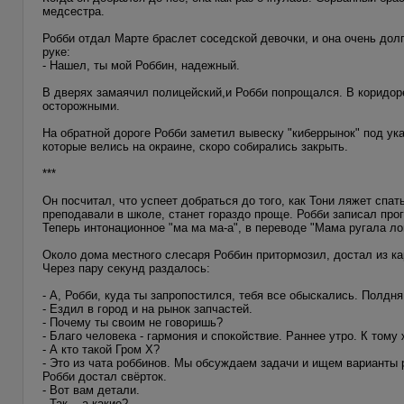
медсестра.
Робби отдал Марте браслет соседской девочки, и она очень дол
руке:
- Нашел, ты мой Роббин, надежный.
В дверях замаячил полицейский,и Робби попрощался. В коридоре
осторожными.
На обратной дороге Робби заметил вывеску "киберрынок" под ук
которые велись на окраине, скоро собирались закрыть.
***
Он посчитал, что успеет добраться до того, как Тони ляжет спат
преподавали в школе, станет гораздо проще. Робби записал про
Теперь интонационное "ма ма ма-а", в переводе "Мама ругала л
Около дома местного слесаря Роббин притормозил, достал из ка
Через пару секунд раздалось:
- А, Робби, куда ты запропостился, тебя все обыскались. Полдня
- Ездил в город и на рынок запчастей.
- Почему ты своим не говоришь?
- Благо человека - гармония и спокойствие. Раннее утро. К тому
- А кто такой Гром Х?
- Это из чата роббинов. Мы обсуждаем задачи и ищем варианты
Робби достал свёрток.
- Вот вам детали.
- Так... а какие?