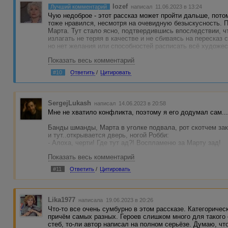
Iozef
Лучший комментарий
написал 11.06.2023 в 13:24
Чую недоброе - этот рассказ может пройти дальше, потом
тоже нравился, несмотря на очевидную безыскусность. 
Марта. Тут стало ясно, подтвердившись впоследствии, ч
излагать не теряя в качестве и не сбиваясь на пересказ с
но нет желания или способностей расписать всё художес
Показать весь комментарий
#10
Ответить
/
Цитировать
SergejLukash
написал 14.06.2023 в 20:58
Мне не хватило конфликта, поэтому я его додумал сам..
Банды шманды, Марта в уголке подвала, рот скотчем зак
и тут..открывается дверь, ногой Робби:
- Алоха, черти! Где тут ад?! Воспламеню за Марту зад!
Показать весь комментарий
Дальше экшн понятное дело, все взрывается, горит, бан
выносит Марту на руках из огня, а-а-а, лавли ))
#11
Ответить
/
Цитировать
Ну и для затравочки на вторую серию, камера смотрит Ма
дорожке держась за ручки, а слева полыхает дом, и вдр
многозначительный конец...
Lika1977
написала 19.06.2023 в 20:26
Что-то все очень сумбурно в этом рассказе. Категоричес
Простите автор, не удержался )) Да, очень мило все, но
причём самых разных. Героев слишком много для такого 
мой взгляд все слишком просто разрешилось и сказано б
стеб, то-ли автор написал на полном серьёзе. Думаю, что
нигде не было использовано. Приятно следить за сюжетом