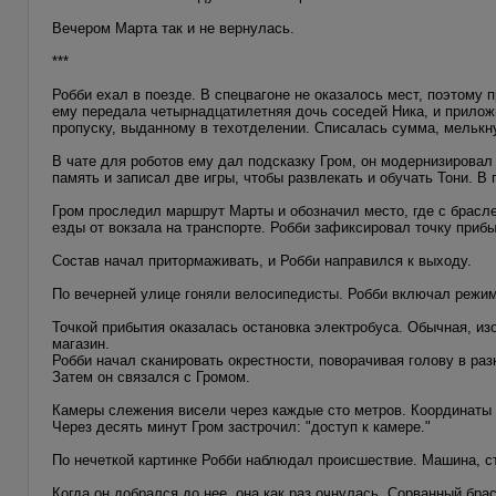
Вечером Марта так и не вернулась.
***
Робби ехал в поезде. В спецвагоне не оказалось мест, поэтому
ему передала четырнадцатилетняя дочь соседей Ника, и приложи
пропуску, выданному в техотделении. Списалась сумма, мелькну
В чате для роботов ему дал подсказку Гром, он модернизировал
память и записал две игры, чтобы развлекать и обучать Тони. В
Гром проследил маршрут Марты и обозначил место, где с браслет
езды от вокзала на транспорте. Робби зафиксировал точку прибы
Состав начал притормаживать, и Робби направился к выходу.
По вечерней улице гоняли велосипедисты. Робби включал режим
Точкой прибытия оказалась остановка электробуса. Обычная, из
магазин.
Робби начал сканировать окрестности, поворачивая голову в ра
Затем он связался с Громом.
Камеры слежения висели через каждые сто метров. Координаты 
Через десять минут Гром застрочил: "доступ к камере."
По нечеткой картинке Робби наблюдал происшествие. Машина, с
Когда он добрался до нее, она как раз очнулась. Сорванный бр