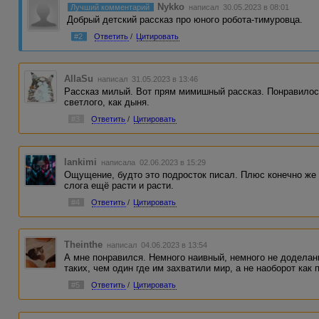
Nykko
Лучший комментарий
написал 30.05.2023 в 08:01
Добрый детский рассказ про юного робота-тимуровца.
#2
Ответить
/
Цитировать
AllaSu
написал 31.05.2023 в 13:46
Рассказ милый. Вот прям мимишный рассказ. Понравилось.
светлого, как дыня.
#3
Ответить
/
Цитировать
lankimi
написала 02.06.2023 в 15:29
Ощущение, будто это подросток писал. Плюс конечно же 
слога ещё расти и расти.
#4
Ответить
/
Цитировать
Theinthe
написал 04.06.2023 в 13:54
А мне понравился. Немного наивный, немного не доделан
таких, чем один где им захватили мир, а не наоборот как 
#5
Ответить
/
Цитировать