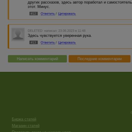
других рассказов, здесь автор поработал и самостоятел
нигде не "сыграли", поэтому присутствует небольшое ра
этот. Минус.
деталями ))
#12
Ответить
/
Цитировать
DELETED
написал 23.06.2023 в 11:48
Здесь чувствуется уверенная рука.
#13
Ответить
/
Цитировать
Написать комментарий
Последние комментарии
Биржа статей
Магазин статей