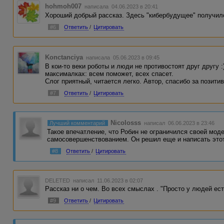
hohmoh007
написала 04.06.2023 в 20:41
Хороший добрый рассказ. Здесь "кибербудущее" получил
#6
Ответить
/
Цитировать
Konctanciya
написала 05.06.2023 в 09:45
В кои-то веки роботы и люди не противостоят друг другу :
максималках: всем поможет, всех спасет.
Слог приятный, читается легко. Автор, спасибо за позитив
#7
Ответить
/
Цитировать
Nicolosss
Лучший комментарий
написал 06.06.2023 в 23:46
Такое впечатление, что Робин не ограничился своей мод
самосовершенствованием. Он решил еще и написать этот
#8
Ответить
/
Цитировать
DELETED
написал 11.06.2023 в 02:07
Рассказ ни о чем. Во всех смыслах . "Просто у людей ес
#9
Ответить
/
Цитировать