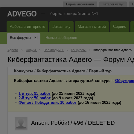
Биржа маркетинга
Каталог услуг
П
—
биржа копирайтинга №1
Работа в интернете
Заказчику
Магазин статей
Сервис
Все форумы
Новые сообщения
Адвего
Форум
Все форумы
Конкурсы
Киберфантастика Адвего
Киберфантастика Адвего — Форум А
Конкурсы
/
Киберфантастика Адвего
/
Первый
тур
Киберфантастика Адвего - литературный конкурс! -
Обсужден
1-й тур: 95 работ
(до 25 июня 2023 года)
2-й тур: 50 работ
(до 9 июля 2023 года)
Финал / Победители: 10 работ
(до 16 июля 2023 года)
Аньон, Робби! / #96 / DELETED