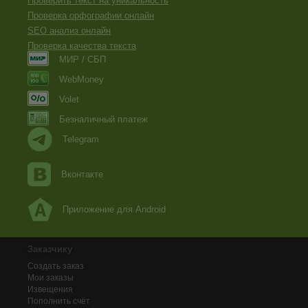
Проверить текст на уникальность
Проверка орфографии онлайн
SEO анализ онлайн
Проверка качества текста
МИР / СБП
WebMoney
Volet
Безналичный платеж
Telegram
Вконтакте
Приложение для Android
Заказчику
Создать заказ
Мои заказы
Извещения
Пополнить счёт