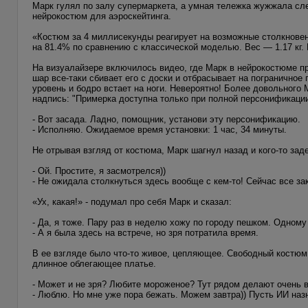
Марк гулял по залу супермаркета, а умная тележка жужжала сле
нейрокостюм для аэроскейтинга.
«Костюм за 4 миллисекунды реагирует на возможные столкновени
на 81.4% по сравнению с классической моделью. Вес — 1.17 кг.
На визуалайзере включилось видео, где Марк в нейрокостюме пр
шар все-таки сбивает его с доски и отбрасывает на пограничное 
уровень и бодро встает на ноги. Невероятно! Более довольного 
надпись: "Примерка доступна только при полной персонификации
- Вот засада. Ладно, помощник, установи эту персонификацию.
- Исполняю. Ожидаемое время установки: 1 час, 34 минуты.
Не отрывая взгляд от костюма, Марк шагнул назад и кого-то зад
- Ой. Простите, я засмотрелся))
- Не ожидала столкнуться здесь вообще с кем-то! Сейчас все за
«Ух, какая!» - подумал про себя Марк и сказал:
- Да, я тоже. Пару раз в неделю хожу по городу пешком. Одному
- А я была здесь на встрече, но зря потратила время.
В ее взгляде было что-то живое, цепляющее. Свободный костюм 
длинное облегающее платье.
- Может и не зря? Любите мороженое? Тут рядом делают очень в
- Люблю. Но мне уже пора бежать. Можем завтра)) Пусть ИИ наз