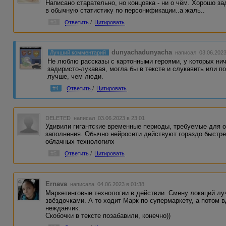
Написано старательно, но концовка - ни о чём. Хорошо 
в обычную статистику по персонификации..а жаль..
#3
Ответить
/
Цитировать
dunyachadunyacha
Лучший комментарий
написал 03.06.2023
Не люблю рассказы с картонными героями, у которых ни
задиристо-лукавая, могла бы в тексте и слукавить или п
лучше, чем люди.
#4
Ответить
/
Цитировать
DELETED
написал 03.06.2023 в 23:01
Удивили гигантские временные периоды, требуемые для о
заполнения. Обычно нейросети действуют гораздо быстрее
облачных технологиях
#5
Ответить
/
Цитировать
Ernava
написала 04.06.2023 в 01:38
Маркетинговые технологии в действии. Смену локаций луч
звёздочками. А то ходит Марк по супермаркету, а потом 
нежданчик.
Скобочки в тексте позабавили, конечно))