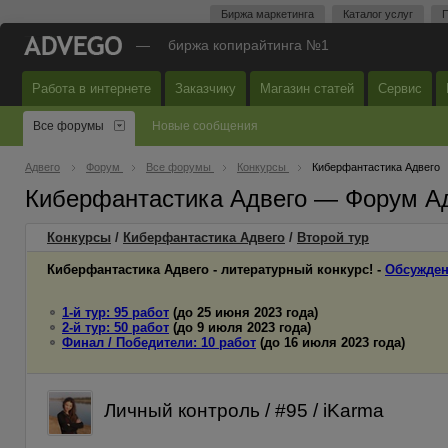
Биржа маркетинга
Каталог услуг
П
—
биржа копирайтинга №1
Работа в интернете
Заказчику
Магазин статей
Сервис
Все форумы
Новые сообщения
Адвего
Форум
Все форумы
Конкурсы
Киберфантастика Адвего
Киберфантастика Адвего — Форум А
Конкурсы
/
Киберфантастика Адвего
/
Второй
тур
Киберфантастика Адвего - литературный конкурс! -
Обсужден
1-й тур: 95 работ
(до 25 июня 2023 года)
2-й тур: 50 работ
(до 9 июля 2023 года)
Финал / Победители: 10 работ
(до 16 июля 2023 года)
Личный контроль / #95 / iKarma