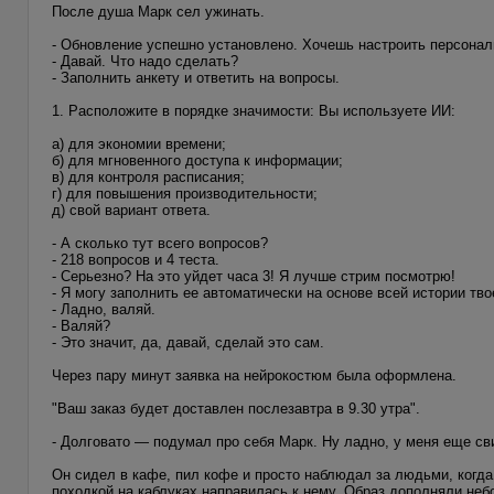
После душа Марк сел ужинать.
- Обновление успешно установлено. Хочешь настроить персона
- Давай. Что надо сделать?
- Заполнить анкету и ответить на вопросы.
1. Расположите в порядке значимости: Вы используете ИИ:
а) для экономии времени;
б) для мгновенного доступа к информации;
в) для контроля расписания;
г) для повышения производительности;
д) свой вариант ответа.
- А сколько тут всего вопросов?
- 218 вопросов и 4 теста.
- Серьезно? На это уйдет часа 3! Я лучше стрим посмотрю!
- Я могу заполнить ее автоматически на основе всей истории тво
- Ладно, валяй.
- Валяй?
- Это значит, да, давай, сделай это сам.
Через пару минут заявка на нейрокостюм была оформлена.
"Ваш заказ будет доставлен послезавтра в 9.30 утра".
- Долговато — подумал про себя Марк. Ну ладно, у меня еще св
Он сидел в кафе, пил кофе и просто наблюдал за людьми, когд
походкой на каблуках направилась к нему. Образ дополняли не