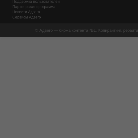
Поддержка пользователей
Партнерская программа
Новости Адвего
Сервисы Адвего
© Адвего — биржа контента №1. Копирайтинг, рерайти