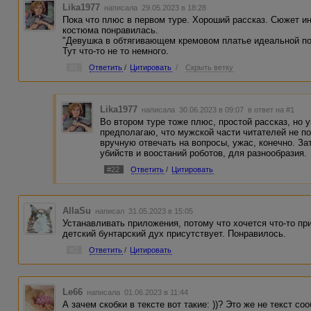
Lika1977
написала 29.05.2023 в 18:28
Пока что плюс в первом туре. Хороший рассказ. Сюжет и
костюма понравилась.
"Девушка в обтягивающем кремовом платье идеальной по
Тут что-то не то немного.
#1
Ответить
/
Цитировать
/
Скрыть ветку
Lika1977
написала 30.06.2023 в 09:07
в ответ на #1
Во втором туре тоже плюс, простой рассказ, но 
предполагаю, что мужской части читателей не п
вручную отвечать на вопросы, ужас, конечно. Зат
убийств и воостаний роботов, для разнообразия.
#22
Ответить
/
Цитировать
AllaSu
написал 31.05.2023 в 15:05
Устанавливать приложения, потому что хочется что-то при
детский бунтарский дух присутствует. Понравилось.
#2
Ответить
/
Цитировать
Le66
написала 01.06.2023 в 11:44
А зачем скобки в тексте вот такие: ))? Это же не текст со