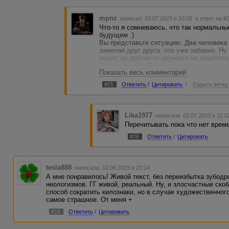
mpnz
написал 03.07.2023 в 10:26
в ответ на #
Что-то я сомневаюсь, что так нормальны
будущем :)
Вы представьте ситуацию. Два человека 
замечая друг друга, что уже забавно. Н
ходит, но другая-то неужели не заметила,
Сталкиваются. Реакция нормального чел
Показать весь комментарий
- вздрогнуть от неожиданности
- Ой!
#25
Ответить
/
Цитировать
/
Скрыть ветку
- Блин! (или покрепче)
- Извините
- улыбнуться (если свое настроение и в
И что-то подобное. А она выдает рекламн
Lika1977
написала 03.07.2023 в 11:
Перечитывать пока что нет време
Ой, я продублировал розового. Ну ничего
#26
Ответить
/
Цитировать
tesla888
написала 10.06.2023 в 23:14
А мне понравилось! Живой текст, без переизбытка зубод
неологизмов. ГГ живой, реальный. Ну, и злосчастные ско
способ сократить килознаки, но в случае художественного
самое страшное. От меня +
#16
Ответить
/
Цитировать