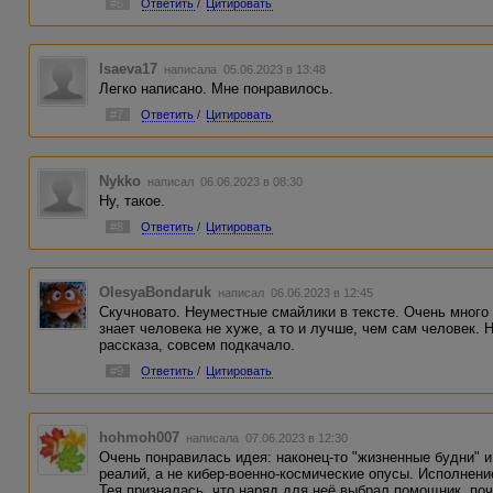
#6
Ответить
/
Цитировать
Isaeva17
написала 05.06.2023 в 13:48
Легко написано. Мне понравилось.
#7
Ответить
/
Цитировать
Nykko
написал 06.06.2023 в 08:30
Ну, такое.
#8
Ответить
/
Цитировать
OlesyaBondaruk
написал 06.06.2023 в 12:45
Скучновато. Неуместные смайлики в тексте. Очень много
знает человека не хуже, а то и лучше, чем сам человек. 
рассказа, совсем подкачало.
#9
Ответить
/
Цитировать
hohmoh007
написала 07.06.2023 в 12:30
Очень понравилась идея: наконец-то "жизненные будни" 
реалий, а не кибер-военно-космические опусы. Исполнени
Тея призналась, что наряд для неё выбрал помощник, по