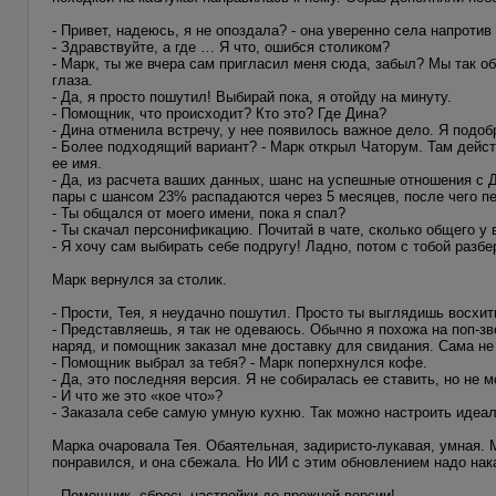
- Привет, надеюсь, я не опоздала? - она уверенно села напротив
- Здравствуйте, а где … Я что, ошибся столиком?
- Марк, ты же вчера сам пригласил меня сюда, забыл? Мы так о
глаза.
- Да, я просто пошутил! Выбирай пока, я отойду на минуту.
- Помощник, что происходит? Кто это? Где Дина?
- Дина отменила встречу, у нее появилось важное дело. Я подоб
- Более подходящий вариант? - Марк открыл Чаторум. Там дейст
ее имя.
- Да, из расчета ваших данных, шанс на успешные отношения с Д
пары с шансом 23% распадаются через 5 месяцев, после чего п
- Ты общался от моего имени, пока я спал?
- Ты скачал персонификацию. Почитай в чате, сколько общего у в
- Я хочу сам выбирать себе подругу! Ладно, потом с тобой разб
Марк вернулся за столик.
- Прости, Тея, я неудачно пошутил. Просто ты выглядишь восхит
- Представляешь, я так не одеваюсь. Обычно я похожа на поп-зв
наряд, и помощник заказал мне доставку для свидания. Сама не
- Помощник выбрал за тебя? - Марк поперхнулся кофе.
- Да, это последняя версия. Я не собиралась ее ставить, но не м
- И что же это «кое что»?
- Заказала себе самую умную кухню. Так можно настроить идеал
Марка очаровала Тея. Обаятельная, задиристо-лукавая, умная. М
понравился, и она сбежала. Но ИИ с этим обновлением надо нак
- Помощник, сбрось настройки до прежней версии!